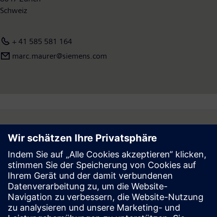
Schweiz
+ 41 585 581 164
marc.maurer@siemens.com
Follow
Presse | Siemens