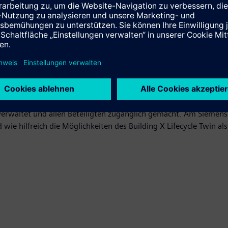
riegeräte, die zugleich auch tauglich sind für die Apple Wallet. 
ig vom Zutrittskontrollhersteller eingesetzt werden kann. Das 
inem modernen Self-Check-In oder Empfang.
gen, lässt sich bei einer Demo von Siveillance Video erfahren
ber hinaus zeigen die Fachleute, wie mittels Siemens-eigener P
oniert.
zunehmend etablierte Methode, die strukturierte Bauwerksdaten 
rwaltet und allen Beteiligten zugänglich gemacht. Am Siemens-S
ie hilfreich die Möglichkeiten des Building X Lifecycle Twin als