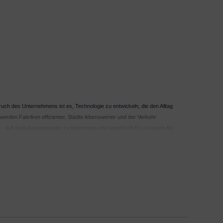
ruch des Unternehmens ist es, Technologie zu entwickeln, die den Alltag
h werden Fabriken effizienter, Städte lebenswerter und der Verkehr
KI - auf reale Anwendungen zu übertragen und entwickelt KI-Lösungen für
führenden Anbieter von Medizintechnik, der Pionierarbeit im
o. Zum 30.09.2024 beschäftigte das Unternehmen auf fortgeführter Basis weltweit