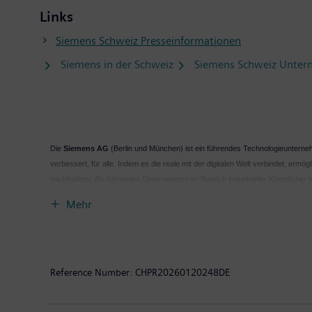
Links
Siemens Schweiz Presseinformationen
Siemens in der Schweiz
Siemens Schweiz Unter
Die
Siemens AG
(Berlin und München) ist ein führendes Technologieunternehm
verbessert, für alle. Indem es die reale mit der digitalen Welt verbindet, er
nachhaltiger. Als führendes Unternehmen im Bereich industrieller Künstlicher
Kunden aller Branchen, die einen echten Mehrwert bieten. Siemens ist mehrhe
Mehr
Gesundheitswesen leistet. Für jeden Menschen. Überall. Nachhaltig.
Im Geschäftsjahr 2024, das am 30. September 2024 endete, erzielte der Siemens-Ko
rund 312.000 Menschen. Weitere Informationen finden Sie im Internet unter
www.s
Reference Number:
CHPR20260120248DE