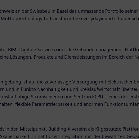
chweiz an der Swissbau in Basel das umfassende Portfolio seiner
 Motto «Technology to transform the everyday» und ist übersicht
te, BIM, Digitale Services oder die Gebäudemanagement-Plattfor
 seine Lösungen, Produkte und Dienstleistungen im Bereich der N
Umgebung ist auf die zuverlässige Versorgung mit elektrischer E
ern und in Punkto Nachhaltigkeit und Kreislaufwirtschaft überz
kreislauffähige Stromschienen und Sentron ECPD – eines der erst
chalten, flexible Parametrierbarkeit und enormen Funktionsumfa
t in den Mittelpunkt. Building X vereint als KI-gestützte Plattf
e Skalierbarkeit. In nahtloser Integration mit der bewährten G