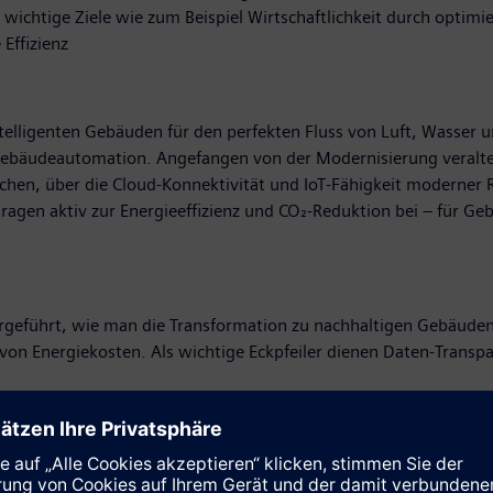
ichtige Ziele wie zum Beispiel Wirtschaftlichkeit durch optimier
Effizienz
elligenten Gebäuden für den perfekten Fluss von Luft, Wasser un
r Gebäudeautomation. Angefangen von der Modernisierung veralt
echen, über die Cloud-Konnektivität und IoT-Fähigkeit moderne
agen aktiv zur Energieeffizienz und CO₂-Reduktion bei – für Gebä
rgeführt, wie man die Transformation zu nachhaltigen Gebäuden
von Energiekosten. Als wichtige Eckpfeiler dienen Daten-Transpa
ie Einbruchmeldesysteme via Webinterface verschlüsselt und unt
zentrale Nutzerverwaltung und die Zutrittskontrolle (Zuko) mitt