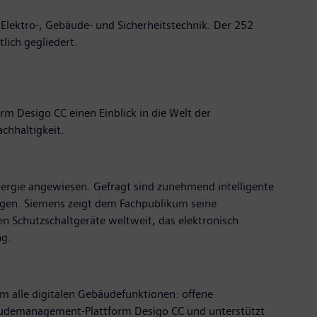
 Elektro-, Gebäude- und Sicherheitstechnik. Der 252
lich gegliedert.
m Desigo CC einen Einblick in die Welt der
achhaltigkeit.
nergie angewiesen. Gefragt sind zunehmend intelligente
eugen. Siemens zeigt dem Fachpublikum seine
en Schutzschaltgeräte weltweit, das elektronisch
ng.
orm alle digitalen Gebäudefunktionen: offene
ebäudemanagement-Plattform Desigo CC und unterstützt