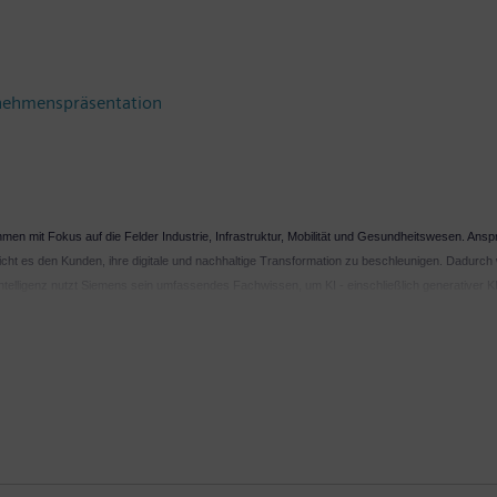
nehmenspräsentation
en mit Fokus auf die Felder Industrie, Infrastruktur, Mobilität und Gesundheitswesen. Ansp
möglicht es den Kunden, ihre digitale und nachhaltige Transformation zu beschleunigen. Dadurc
 Intelligenz nutzt Siemens sein umfassendes Fachwissen, um KI - einschließlich generativer 
itlicher Eigentümer des börsennotierten Unternehmens Siemens Healthineers, einem weltweit 
nzern einen Umsatz von 75,9 Milliarden Euro und einen Gewinn nach Steuern von 9,0 Milliarden Eur
iemens.com
.