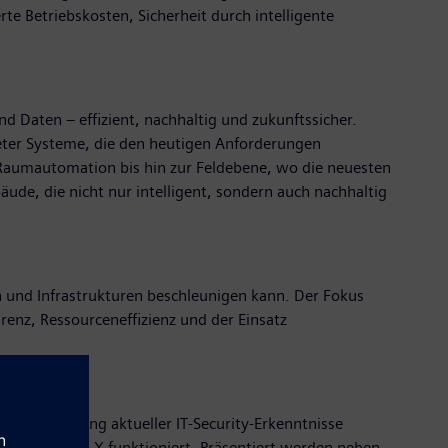
te Betriebskosten, Sicherheit durch intelligente
d Daten – effizient, nachhaltig und zukunftssicher.
eter Systeme, die den heutigen Anforderungen
r Raumautomation bis hin zur Feldebene, wo die neuesten
ude, die nicht nur intelligent, sondern auch nachhaltig
 und Infrastrukturen beschleunigen kann. Der Fokus
renz, Ressourceneffizienz und der Einsatz
er Einhaltung aktueller IT-Security-Erkenntnisse
els Building X funktioniert. Präsentiert werden neben