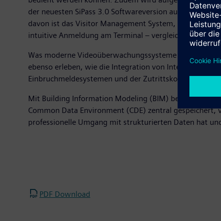
der neuesten SiPass 3.0 Softwareversion auch neue Periphe
davon ist das Visitor Management System, das unabhäng
intuitive Anmeldung am Terminal – vergleichbar mit e
Was moderne Videoüberwachungssysteme zu leisten vermö
ebenso erleben, wie die Integration von Intercom. Darü
Einbruchmeldesystemen und der Zutrittskontrolle funkti
Mit Building Information Modeling (BIM) besteht eine 
Common Data Environment (CDE) zentral gespeichert, ve
professionelle Umgang mit strukturierten Daten hat und w
PDF Download