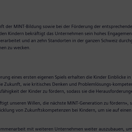
kunft der MINT-Bildung sowie bei der Förderung der entsprechen
den Kindern bekräftigt das Unternehmen sein hohes Engagement,
rarbeitet und an zehn Standorten in der ganzen Schweiz durchg
emen zu wecken.
g eines ersten eigenen Spiels erhalten die Kinder Einblicke in d
ie Zukunft, wie kritisches Denken und Problemlösungs-kompetenz. 
sfähigkeit der Kinder zu fördern, sodass sie die Herausforderun
äftigt unseren Willen, die nächste MINT-Generation zu fördern»,
icklung von Zukunftskompetenzen bei Kindern, um sie auf einen d
ammenarbeit mit weiteren Unternehmen weiter auszubauen, um d