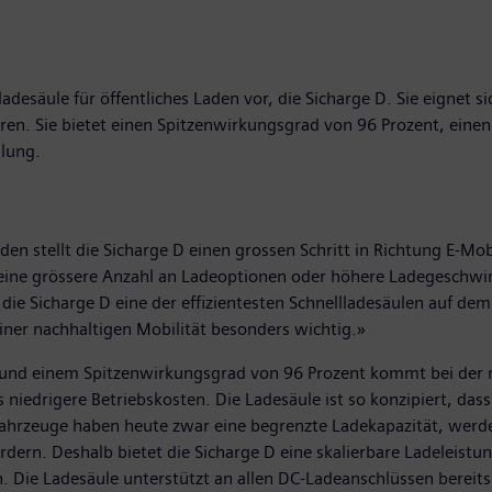
ladesäule für öffentliches Laden vor, die Sicharge D. Sie eignet s
ntren. Sie bietet einen Spitzenwirkungsgrad von 96 Prozent, ein
ilung.
stellt die Sicharge D einen grossen Schritt in Richtung E-Mobi
es eine grössere Anzahl an Ladeoptionen oder höhere Ladegeschwi
t die Sicharge D eine der effizientesten Schnellladesäulen auf de
ner nachhaltigen Mobilität besonders wichtig.»
 und einem Spitzenwirkungsgrad von 96 Prozent kommt bei der 
niedrigere Betriebskosten. Die Ladesäule ist so konzipiert, das
fahrzeuge haben heute zwar eine begrenzte Ladekapazität, werde
ern. Deshalb bietet die Sicharge D eine skalierbare Ladeleistu
 Die Ladesäule unterstützt an allen DC-Ladeanschlüssen berei