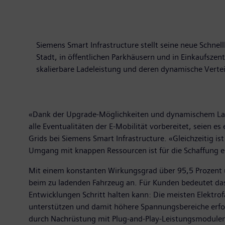
Siemens Smart Infrastructure stellt seine neue Schnell
Stadt, in öffentlichen Parkhäusern und in Einkaufsze
skalierbare Ladeleistung und deren dynamische Verte
«Dank der Upgrade-Möglichkeiten und dynamischem Laden 
alle Eventualitäten der E-Mobilität vorbereitet, seien 
Grids bei Siemens Smart Infrastructure. «Gleichzeitig is
Umgang mit knappen Ressourcen ist für die Schaffung ei
Mit einem konstanten Wirkungsgrad über 95,5 Prozent
beim zu ladenden Fahrzeug an. Für Kunden bedeutet das 
Entwicklungen Schritt halten kann: Die meisten Elektro
unterstützen und damit höhere Spannungsbereiche erford
durch Nachrüstung mit Plug-and-Play-Leistungsmodulen.