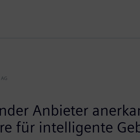
z AG
nder Anbieter anerka
re für intelligente G