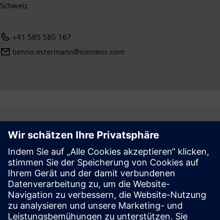
Schweiz
+41 585 585 167
benno.estermann@siemens.com
Follow
Presse | Siemens
© Siemens 1996 – 2026