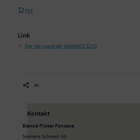
PDF
Link
Der Servoantrieb SINAMICS S210
Kontakt
Bianca Flister Fonseca
Siemens Schweiz AG