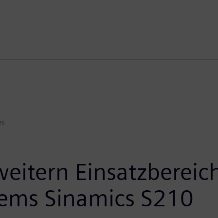
es
eitern Einsatzbereic
tems Sinamics S210