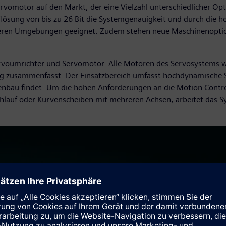
rvomotor auf den Markt, der eine Vielzahl unterschiedlicher Op
uflösung von bis zu 26 Bit die Systemgenauigkeit und durch die 
raueren Umgebungen geeignet. Zudem stehen neue Maschinenopti
rvoumrichter und Servomotor. Alle Motoren des Servosystems w
ung zusammenfasst. Der Einsatzbereich umfasst hochdynamische
u findet. Um die hohen Anforderungen an die Motion Control-
chlauf oder Kurvenscheiben mit mehreren Achsen, arbeitet das S