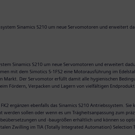
system Sinamics S210 um neue Servomotoren und erweitert dadur
stem Sinamics S210 um neue Servomotoren und erweitert dadurch 
hmen mit dem Simotics S-1FS2 eine Motorausführung im Edelstah
en Markt. Der Servomotor erfüllt damit alle hygienischen Bedi
 beim Fördern, Verpacken und Lagern von vielfältigen Endproduk
1FK2 ergänzen ebenfalls das Sinamics S210 Antriebssystem. Sie
cht werden sollen oder wenn es um Trägheitsanpassung zum prä
triebeübersetzungen und -baugrößen erhältlich und können so opt
alen Zwilling im TIA (Totally Integrated Automation) Selection T