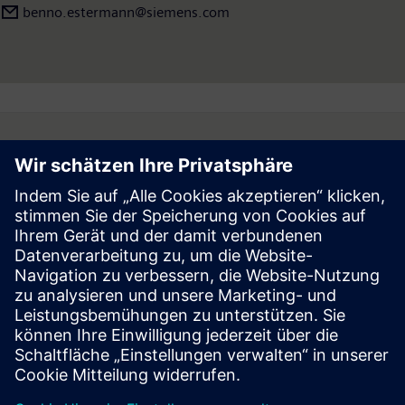
benno.estermann@siemens.com
Follow
Presse | Siemens
© Siemens 1996 – 2026
Impressum
Datenschutz