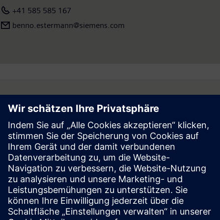
+41 585 585 167
benno.estermann@siemens.com
Follow
Presse | Siemens
© Siemens 1996 – 2026
Impressum