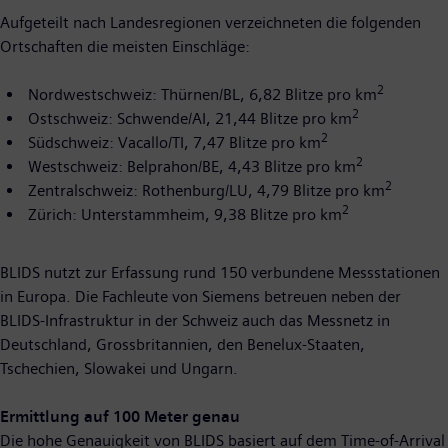
Aufgeteilt nach Landesregionen verzeichneten die folgenden
Ortschaften die meisten Einschläge:
2
Nordwestschweiz: Thürnen/BL, 6,82 Blitze pro km
2
Ostschweiz: Schwende/AI, 21,44 Blitze pro km
2
Südschweiz: Vacallo/TI, 7,47 Blitze pro km
2
Westschweiz: Belprahon/BE, 4,43 Blitze pro km
2
Zentralschweiz: Rothenburg/LU, 4,79 Blitze pro km
2
Zürich: Unterstammheim, 9,38 Blitze pro km
BLIDS nutzt zur Erfassung rund 150 verbundene Messstationen
in Europa. Die Fachleute von Siemens betreuen neben der
BLIDS-Infrastruktur in der Schweiz auch das Messnetz in
Deutschland, Grossbritannien, den Benelux-Staaten,
Tschechien, Slowakei und Ungarn.
Ermittlung auf 100 Meter genau
Die hohe Genauigkeit von BLIDS basiert auf dem Time-of-Arrival