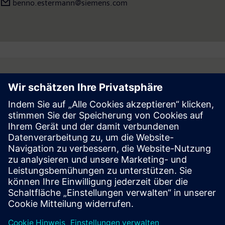
benno.estermann@siemens.com
Follow
Presse | Siemens
© Siemens 1996 – 2026
Impressum
Datenschutz
Cookie Richtlinien