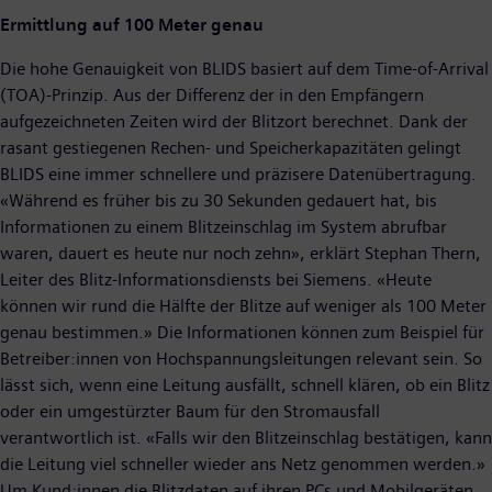
Ermittlung auf 100 Meter genau
Die hohe Genauigkeit von BLIDS basiert auf dem Time-of-Arrival
(TOA)-Prinzip. Aus der Differenz der in den Empfängern
aufgezeichneten Zeiten wird der Blitzort berechnet. Dank der
rasant gestiegenen Rechen- und Speicherkapazitäten gelingt
BLIDS eine immer schnellere und präzisere Datenübertragung.
«Während es früher bis zu 30 Sekunden gedauert hat, bis
Informationen zu einem Blitzeinschlag im System abrufbar
waren, dauert es heute nur noch zehn», erklärt Stephan Thern,
Leiter des Blitz-Informationsdiensts bei Siemens. «Heute
können wir rund die Hälfte der Blitze auf weniger als 100 Meter
genau bestimmen.» Die Informationen können zum Beispiel für
Betreiber:innen von Hochspannungsleitungen relevant sein. So
lässt sich, wenn eine Leitung ausfällt, schnell klären, ob ein Blitz
oder ein umgestürzter Baum für den Stromausfall
verantwortlich ist. «Falls wir den Blitzeinschlag bestätigen, kann
die Leitung viel schneller wieder ans Netz genommen werden.»
Um Kund:innen die Blitzdaten auf ihren PCs und Mobilgeräten