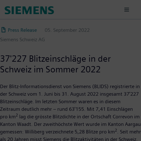
Direkt
zum
Inhalt
Press Release
05. September 2022
Siemens Schweiz AG
37'227 Blitzeinschläge in der
Schweiz im Sommer 2022
Der Blitz-Informationsdienst von Siemens (BLIDS) registrierte in
der Schweiz vom 1. Juni bis 31. August 2022 insgesamt 37'227
Blitzeinschläge. Im letzten Sommer waren es in diesem
Zeitraum deutlich mehr – rund 63'155. Mit 7,41 Einschlägen
2
pro km
lag die grösste Blitzdichte in der Ortschaft Correvon im
Kanton Waadt. Der zweithöchste Wert wurde im Kanton Aargau
2
gemessen: Williberg verzeichnete 5,28 Blitze pro km
. Seit mehr
als 20 Jahren misst Siemens die Blitzaktivitäten in der Schweiz.