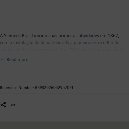
A Siemens Brasil iniciou suas primeiras atividades em 1867,
com a instalação da linha telegráfica pioneira entre o Rio de
Janeiro e o Rio Grande do Sul. Em 1905, ocorria a fundação da
empresa no País. Ao longo de sua história, a empresa contribuiu
Read more
ativamente para a construção e para a modernização da
infraestrutura brasileira, com um portfólio de tecnologias
inovadoras que capacita seus clientes a acelerarem sua própria
transformação digital e a alcançarem maior sustentabilidade.
Reference Number:
BRPR20260529570PT
Além disso, oferece serviços financeiros, gestão imobiliária
corporativa e serviços de negócios indiretos. O Grupo Siemens
é formado pela Siemens Brasil, Siemens Healthineers e Mobility
e está presente em praticamente todo o território nacional.
Conta atualmente com sete centros de Pesquisa e
Desenvolvimento, com o SITRAIN - Centro de excelência para