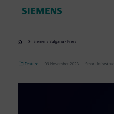
Премини
към
основното
съдържание
Siemens Bulgaria - Press
Feature
09 November 2023
Smart Infrastru