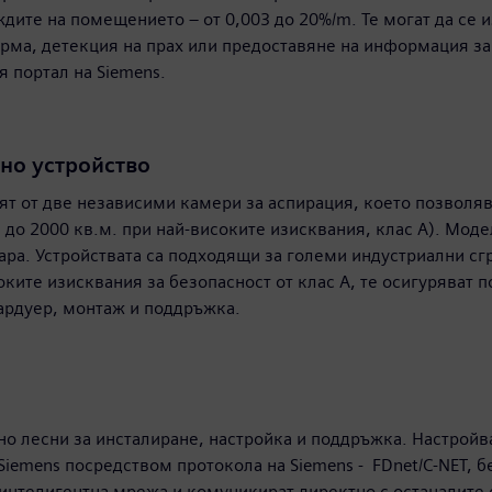
ждите на помещението – от 0,003 до 20%/m. Те могат да се
ма, детекция на прах или предоставяне на информация за 
я портал на Siemens.
дно устройство
оят от две независими камери за аспирация, което позвол
 до 2000 кв.м. при най-високите изисквания, клас А). Мод
ра. Устройствата са подходящи за големи индустриални сгр
ите изисквания за безопасност от клас А, те осигуряват по
хардуер, монтаж и поддръжка.
но лесни за инсталиране, настройка и поддръжка. Настройв
iemens посредством протокола на Siemens - FDnet/C-NET, б
на интелигентна мрежа и комуникират директно с останалите