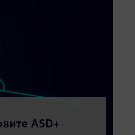
овите ASD+