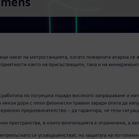
emens
ници чакат на метростанцията, когато пожарната аларма се
еприятности както на присъстващите, така и на мениджмънт
 сработила по погрешка поради високото запрашаване и нат
а някои дори с леки физически травми заради опита да напу
ериозно предизвикателство – да гарантира, че тези ситуаци
ни пространства, в които вентилацията е ограничена, а за
прекъснато се усъвършенстват, но защитата на по-големи 