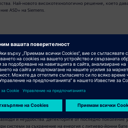
лства. Най-новото високотехнологично решение, което дава
ние ASD+ на Siemens.
 през 80-те години на XX в. и непрекъснато се усъвършенс
оводи на детектора и попада в камерата за детекция. Във 
то разграничава дима от праховите частици и други субста
Технологията отчита размера и концентрацията на различни
ара.
на защита без фалшиви аларми
 са проектирани така, че да засичат опасността в най-ранн
раховите частици и други вещества, така че да се осигури
азходи и неудобства. Детекторите от последно поколение 
 при системи за съхранение на енергия с литиево-йонни бат