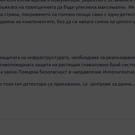
ъжката на помещенията да бъде улеснена максимално. Не 
а страна, покриването на големи площи само с един детект
дмяна на компонентите, без да се налага смяна на цялото 
защитата на инфраструктурата, необходима за реализиране
отивопожарната защита на растящия главоломно брой систе
на звено Пожарна безопасност в направление Интелигентна
то този тип детектори са приложими, са центрове за данни