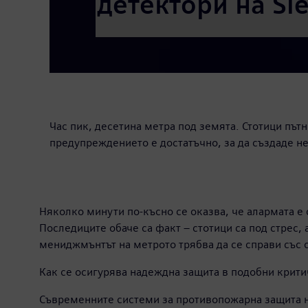
детектори на Si
Час пик, десетина метра под земята. Стотици път
предупреждението е достатъчно, за да създаде н
Няколко минути по-късно се оказва, че алармата е
Последиците обаче са факт – стотици са под стрес, 
мениджмънтът на метрото трябва да се справи със с
Как се осигурява надеждна защита в подобни критич
Съвременните системи за противопожарна защита не