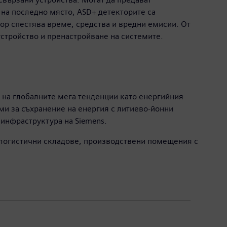
на последно място, ASD+ детекторите са
ор спестява време, средства и вредни емисии. От
устройство и пренастройване на системите.
 на глобалните мега тенденции като енергийния
ми за съхранение на енергия с литиево-йонни
 инфраструктура на Siemens.
, логистични складове, производствени помещения с