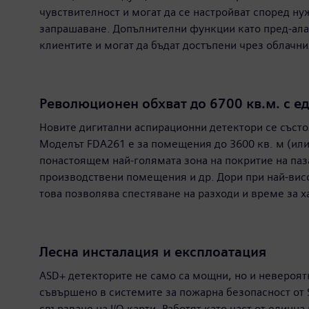
чувствителност и могат да се настройват според ну
запрашаване. Допълнителни функции като пред-алар
клиентите и могат да бъдат достъпени чрез облачни
Революционен обхват до 6700 кв.м. с е
Новите дигитални аспирационни детектори се съст
Моделът FDA261 е за помещения до 3600 кв. м (или
понастоящем най-голямата зона на покритие на паза
производствени помещения и др. Дори при най-висок
това позволява спестяване на разходи и време за 
Лесна инсталация и експлоатация
ASD+ детекторите не само са мощни, но и невероят
съвършено в системите за пожарна безопасност от S
свързване на I/O карти. Работят като част от един