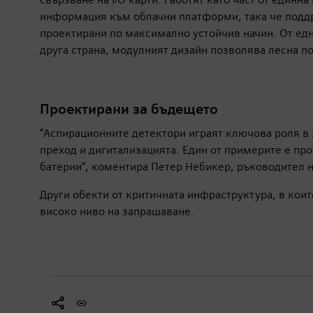
информация към облачни платформи, така че поддр
проектирани по максимално устойчив начин. От едн
друга страна, модулният дизайн позволява лесна по
Проектирани за бъдещето
“Аспирационните детектори играят ключова роля в 
преход и дигитализацията. Един от примерите е пр
батерии“, коментира Петер Небикер, ръководител 
Други обекти от критичната инфраструктура, в кои
високо ниво на запрашаване.