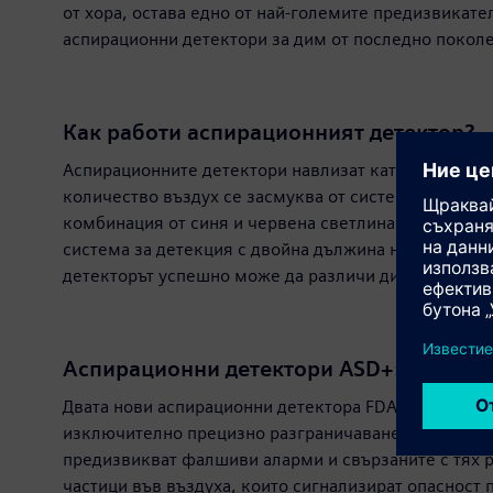
от хора, остава едно от най-големите предизвикате
аспирационни детектори за дим от последно поколе
Как работи аспирационният детектор?
Аспирационните детектори навлизат като технология
количество въздух се засмуква от системата въздух
комбинация от синя и червена светлина, устройство
система за детекция с двойна дължина на вълната. 
детекторът успешно може да различи дим, прах и п
Аспирационни детектори ASD+: надежд
Двата нови аспирационни детектора FDA261 и FDA262
изключително прецизно разграничаване на дима от п
предизвикват фалшиви аларми и свързаните с тях р
частици във въздуха, които сигнализират опасност