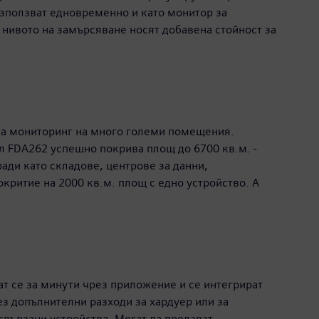
 използват едновременно и като монитор за
нивото на замърсяване носят добавена стойност за
ява мониторинг на много големи помещения.
ел FDA262 успешно покрива площ до 6700 кв.м. -
ади като складове, центрове за данни,
критие на 2000 кв.м. площ с едно устройство. А
ат се за минути чрез приложение и се интегрират
ез допълнителни разходи за хардуер или за
 свързани устройства. Могат да предават