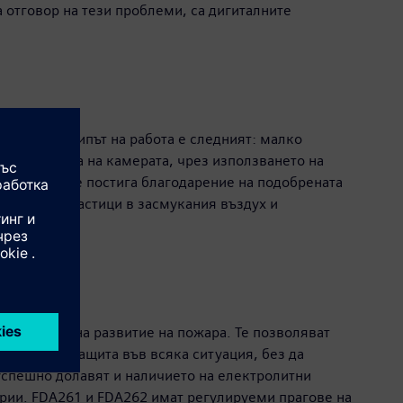
 отговор на тези проблеми, са дигиталните
тват. Принципът на работа е следният: малко
вътрешността на камерата, чрез използването на
нции. Това се постига благодарение на подобрената
те видове частици в засмукания въздух и
ите стадии на развитие на пожара. Те позволяват
 надеждна защита във всяка ситуация, без да
успешно долавят и наличието на електролитни
ерии. FDA261 и FDA262 имат регулируеми прагове на