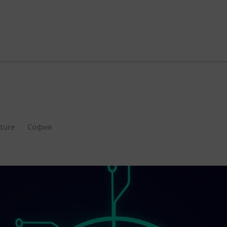
cture
София