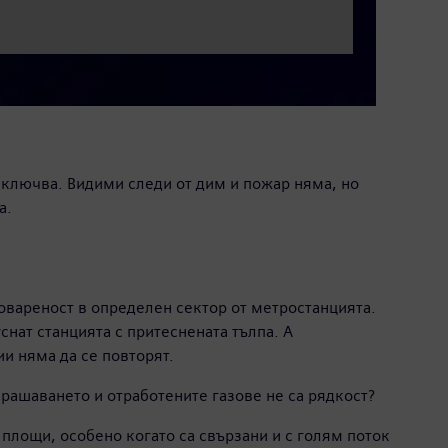
 включва. Видими следи от дим и пожар няма, но
а.
овареност в определен сектор от метростанцията.
снат станцията с притеснената тълпа. А
и няма да се повторят.
прашаването и отработените газове не са рядкост?
площи, особено когато са свързани и с голям поток