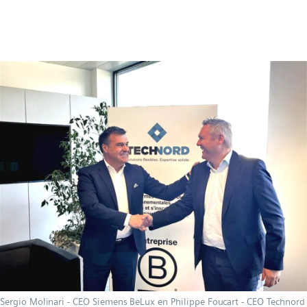
Sergio Molinari - CEO Siemens BeLux en Philippe Foucart - CEO Technord