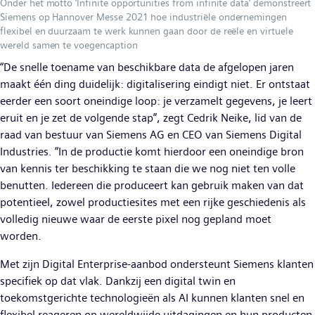
Onder het motto ‘Infinite opportunities from infinite data’ demonstreert
Siemens op Hannover Messe 2021 hoe industriële ondernemingen
flexibel en duurzaam te werk kunnen gaan door de reële en virtuele
wereld samen te voegencaption
“De snelle toename van beschikbare data de afgelopen jaren
maakt één ding duidelijk: digitalisering eindigt niet. Er ontstaat
eerder een soort oneindige loop: je verzamelt gegevens, je leert
eruit en je zet de volgende stap”, zegt Cedrik Neike, lid van de
raad van bestuur van Siemens AG en CEO van Siemens Digital
Industries. “In de productie komt hierdoor een oneindige bron
van kennis ter beschikking te staan die we nog niet ten volle
benutten. Iedereen die produceert kan gebruik maken van dat
potentieel, zowel productiesites met een rijke geschiedenis als
volledig nieuwe waar de eerste pixel nog gepland moet
worden.
Met zijn Digital Enterprise-aanbod ondersteunt Siemens klanten
specifiek op dat vlak. Dankzij een digital twin en
toekomstgerichte technologieën als AI kunnen klanten snel en
flexibel reageren op wereldwijde uitdagingen en hun producten