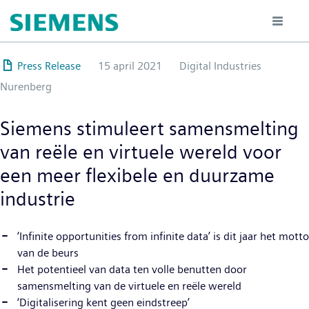
Overslaan
en
naar
de
Press Release
15 april 2021
Digital Industries
inhoud
Nurenberg
gaan
Siemens stimuleert samensmelting
van reële en virtuele wereld voor
een meer flexibele en duurzame
industrie
‘Infinite opportunities from infinite data’ is dit jaar het motto
van de beurs
Het potentieel van data ten volle benutten door
samensmelting van de virtuele en reële wereld
‘Digitalisering kent geen eindstreep’