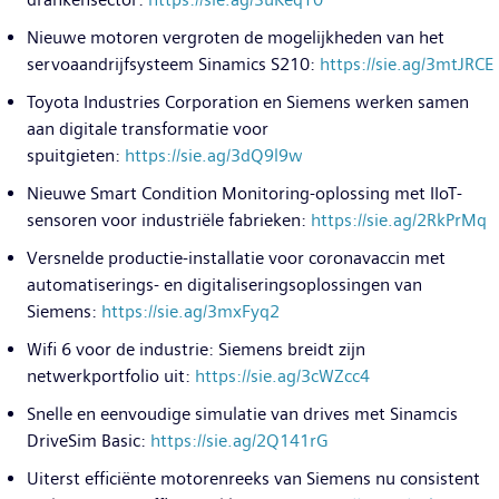
Nieuwe motoren vergroten de mogelijkheden van het
servoaandrijfsysteem Sinamics S210:
https://sie.ag/3mtJRCE
Toyota Industries Corporation en Siemens werken samen
aan digitale transformatie voor
spuitgieten:
https://sie.ag/3dQ9l9w
Nieuwe Smart Condition Monitoring-oplossing met IIoT-
sensoren voor industriële fabrieken:
https://sie.ag/2RkPrMq
Versnelde productie-installatie voor coronavaccin met
automatiserings- en digitaliseringsoplossingen van
Siemens:
https://sie.ag/3mxFyq2
Wifi 6 voor de industrie: Siemens breidt zijn
netwerkportfolio uit:
https://sie.ag/3cWZcc4
Snelle en eenvoudige simulatie van drives met Sinamcis
DriveSim Basic:
https://sie.ag/2Q141rG
Uiterst efficiënte motorenreeks van Siemens nu consistent