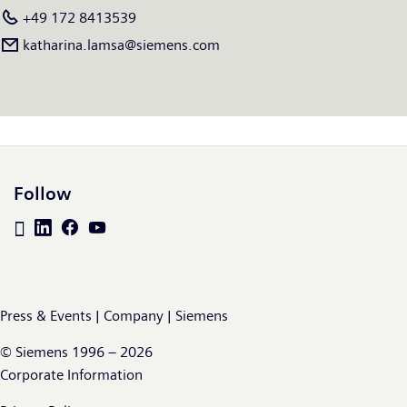
€78,9 miljard en een nettowinst van €10,4 miljard. Op 30
+49 172 8413539
september 2025 telde het bedrijf wereldwijd ongeveer 318.000
katharina.lamsa@siemens.com
medewerkers op basis van voortgezette activiteiten. Meer
informatie is beschikbaar op het Internet op
www.siemens.com
.
Follow
Press & Events | Company | Siemens
© Siemens 1996 – 2026
Corporate Information