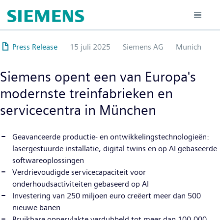
Overslaan
en
naar
de
Press Release
15 juli 2025
Siemens AG
Munich
inhoud
gaan
Siemens opent een van Europa's
modernste treinfabrieken en
servicecentra in München
Geavanceerde productie- en ontwikkelingstechnologieën:
lasergestuurde installatie, digital twins en op AI gebaseerde
softwareoplossingen
Verdrievoudigde servicecapaciteit voor
onderhoudsactiviteiten gebaseerd op AI
Investering van 250 miljoen euro creëert meer dan 500
nieuwe banen
Bruikbare oppervlakte verdubbeld tot meer dan 100.000