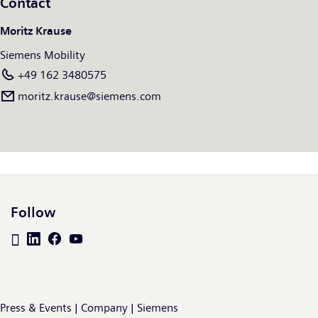
Contact
beschikbaar op: www.siemens.com/mobility.
Moritz Krause
Siemens Mobility
+49 162 3480575
moritz.krause@siemens.com
Follow
Press & Events | Company | Siemens