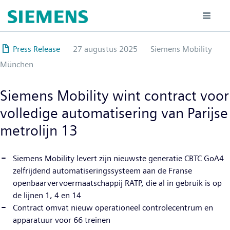
Overslaan
en
naar
de
Press Release
27 augustus 2025
Siemens Mobility
inhoud
München
gaan
Siemens Mobility wint contract voor
volledige automatisering van Parijse
metrolijn 13
Siemens Mobility levert zijn nieuwste generatie CBTC GoA4
zelfrijdend automatiseringssysteem aan de Franse
openbaarvervoermaatschappij RATP, die al in gebruik is op
de lijnen 1, 4 en 14
Contract omvat nieuw operationeel controlecentrum en
apparatuur voor 66 treinen