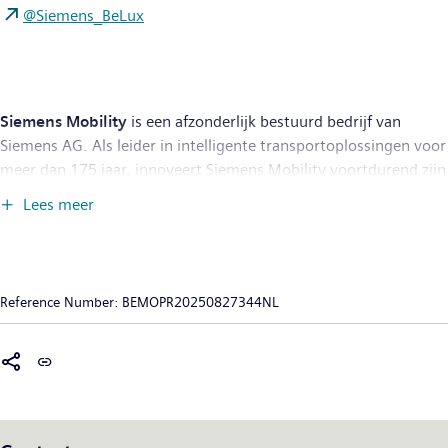
@Siemens_BeLux
Siemens Mobility
is een afzonderlijk bestuurd bedrijf van
Siemens AG. Als leider in intelligente transportoplossingen voor
meer dan 175 jaar, innoveert Siemens Mobility voortdurend zijn
portfolio. Tot de kerngebieden behoren rollend materieel,
Lees meer
spoorwegautomatisering en elektrificatie, een uitgebreid
softwareportfolio, turnkey systemen en aanverwante diensten.
Met digitale producten en oplossingen stelt Siemens Mobility
mobiliteitsoperatoren wereldwijd in staat om infrastructuur
Reference Number:
BEMOPR20250827344NL
intelligent te maken, de waarde duurzaam te verhogen
gedurende de gehele levenscyclus, de passagierservaring te
verbeteren en de beschikbaarheid te garanderen. In het fiscale
jaar 2023, dat eindigde op 30 september 2023, boekte Siemens
Mobility een omzet van €10,5 miljard en had het wereldwijd
ongeveer 39.800 mensen in dienst. Meer informatie is