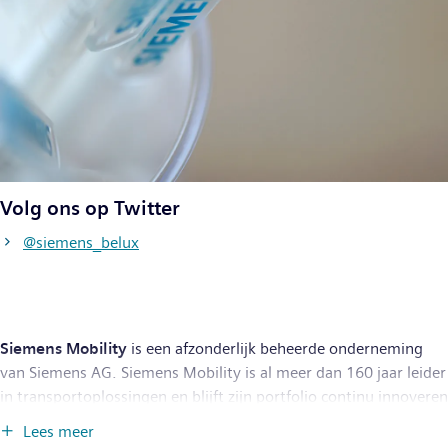
Volg ons op Twitter
@siemens_belux
Siemens Mobility
is een afzonderlijk beheerde onderneming
van Siemens AG. Siemens Mobility is al meer dan 160 jaar leider
in transportoplossingen en blijft zijn portfolio continu innoveren
in zijn kernactiviteiten, namelijk rollend materieel,
Lees meer
spoorautomatisering en -elektrificatie, kant-en-klare systemen,