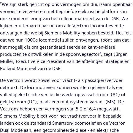
“We zijn sterk gericht op ons vermogen om duurzaam openbaar
vervoer te verzekeren met beproefde elektrische platforms in
onze modernisering van het rollend materieel van de DSB. We
kijken er uiteraard naar uit om alle Vectron-locomotieven te
ontvangen die we bij Siemens Mobility hebben besteld. Het feit
dat we hun 1000e locomotief zullen ontvangen, toont aan dat
het mogelijk is om gestandaardiseerde en kant-en-klare
producten te ontwikkelen in de spoorwegsector”, zegt Jürgen
Müller, Executive Vice President van de afdelingen Strategie en
Rollend Materieel van de DSB.
De Vectron wordt zowel voor vracht- als passagiersvervoer
gebruikt. De locomotieven kunnen worden geleverd als een
volledig elektrische versie die werkt op wisselstroom (AC) of
gelijkstroom (DC), of als een multisysteem variant (MS). De
Vectrons hebben een vermogen van 5,2 of 6,4 megawatt.
Siemens Mobility biedt voor het vrachtvervoer in bepaalde
landen ook de standaard Smartron-locomotief en de Vectron
Dual Mode aan, een gecombineerde diesel- en elektrische