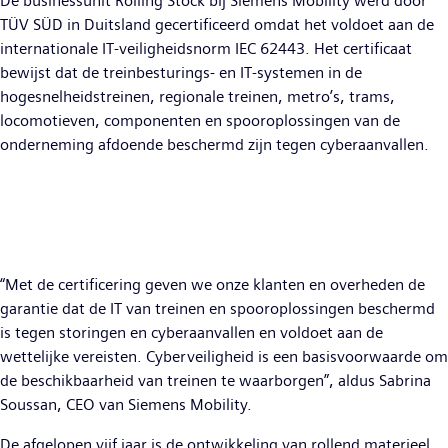
De businessunit Rolling Stock bij Siemens Mobility werd door
TÜV SÜD in Duitsland gecertificeerd omdat het voldoet aan de
internationale IT-veiligheidsnorm IEC 62443. Het certificaat
bewijst dat de treinbesturings- en IT-systemen in de
hogesnelheidstreinen, regionale treinen, metro’s, trams,
locomotieven, componenten en spooroplossingen van de
onderneming afdoende beschermd zijn tegen cyberaanvallen.
“Met de certificering geven we onze klanten en overheden de
garantie dat de IT van treinen en spooroplossingen beschermd
is tegen storingen en cyberaanvallen en voldoet aan de
wettelijke vereisten. Cyberveiligheid is een basisvoorwaarde om
de beschikbaarheid van treinen te waarborgen”, aldus Sabrina
Soussan, CEO van Siemens Mobility.
De afgelopen vijf jaar is de ontwikkeling van rollend materieel