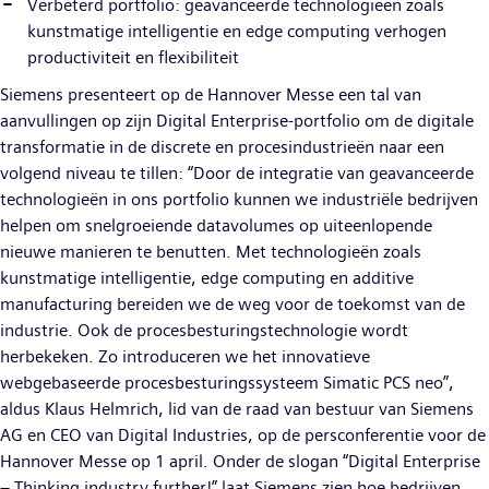
Verbeterd portfolio: geavanceerde technologieën zoals
kunstmatige intelligentie en edge computing verhogen
productiviteit en flexibiliteit
Siemens presenteert op de Hannover Messe een tal van
aanvullingen op zijn Digital Enterprise-portfolio om de digitale
transformatie in de discrete en procesindustrieën naar een
volgend niveau te tillen: “Door de integratie van geavanceerde
technologieën in ons portfolio kunnen we industriële bedrijven
helpen om snelgroeiende datavolumes op uiteenlopende
nieuwe manieren te benutten. Met technologieën zoals
kunstmatige intelligentie, edge computing en additive
manufacturing bereiden we de weg voor de toekomst van de
industrie. Ook de procesbesturingstechnologie wordt
herbekeken. Zo introduceren we het innovatieve
webgebaseerde procesbesturingssysteem Simatic PCS neo”,
aldus Klaus Helmrich, lid van de raad van bestuur van Siemens
AG en CEO van Digital Industries, op de persconferentie voor de
Hannover Messe op 1 april. Onder de slogan “Digital Enterprise
– Thinking industry further!” laat Siemens zien hoe bedrijven