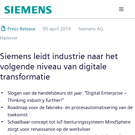
Overslaan
en
naar
de
Press Release
05 april 2019
Siemens AG
inhoud
Hanover
gaan
Siemens leidt industrie naar het
volgende niveau van digitale
transformatie
Slogan van de handelsbeurs dit jaar: “Digital Enterprise –
Thinking industry further!”
Roadmap voor de fabrieks- en procesautomatisering van de
toekomst
Schaalbaar concept tot IoT-besturingssysteem MindSphere
zorgt voor renaissance op de werkvloer