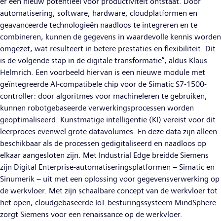
er een nieuw potentieel voor productiviteit ontstaat. Door
automatisering, software, hardware, cloudplatformen en
geavanceerde technologieën naadloos te integreren en te
combineren, kunnen de gegevens in waardevolle kennis worden
omgezet, wat resulteert in betere prestaties en flexibiliteit. Dit
is de volgende stap in de digitale transformatie”, aldus Klaus
Helmrich. Een voorbeeld hiervan is een nieuwe module met
geïntegreerde AI-compatibele chip voor de Simatic S7-1500-
controller: door algoritmes voor machineleren te gebruiken,
kunnen robotgebaseerde verwerkingsprocessen worden
geoptimaliseerd. Kunstmatige intelligentie (KI) vereist voor dit
leerproces evenwel grote datavolumes. En deze data zijn alleen
beschikbaar als de processen gedigitaliseerd en naadloos op
elkaar aangesloten zijn. Met Industrial Edge breidde Siemens
zijn Digital Enterprise-automatiseringsplatformen – Simatic en
Sinumerik – uit met een oplossing voor gegevensverwerking op
de werkvloer. Met zijn schaalbare concept van de werkvloer tot
het open, cloudgebaseerde IoT-besturingssysteem MindSphere
zorgt Siemens voor een renaissance op de werkvloer.