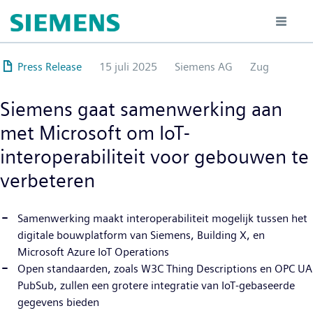
Overslaan
en
naar
de
Press Release
15 juli 2025
Siemens AG
Zug
inhoud
gaan
Siemens gaat samenwerking aan
met Microsoft om IoT-
interoperabiliteit voor gebouwen te
verbeteren
Samenwerking maakt interoperabiliteit mogelijk tussen het
digitale bouwplatform van Siemens, Building X, en
Microsoft Azure IoT Operations
Open standaarden, zoals W3C Thing Descriptions en OPC UA
PubSub, zullen een grotere integratie van IoT-gebaseerde
gegevens bieden