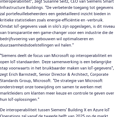
interoperabiliteit", zegt Susanne Seitz, CEO van Siemens Smart
Infrastructure Buildings. "De verbeterde toegang tot gegevens
zal portefeuillebeheerders een gedetailleerd inzicht bieden in
kritieke statistieken zoals energie-efficiëntie en -verbruik.
Omdat IoT-gegevens vaak in silo's zijn opgeslagen, is dit niveau
van transparantie een game-changer voor een industrie die de
bedrijfsvoering van gebouwen wil optimaliseren en
duurzaamheidsdoelstellingen wil halen."
"Siemens deelt de focus van Microsoft op interoperabiliteit en
open IoT-standaarden. Deze samenwerking is een belangrijke
stap voorwaarts in het bruikbaarder maken van IoT-gegevens",
zegt Erich Barnstedt, Senior Director & Architect, Corporate
Standards Group, Microsoft. "De strategie van Microsoft
onderstreept onze toewijding om samen te werken met
marktleiders om klanten meer keuze en controle te geven over
hun IoT-oplossingen."
De interoperabiliteit tussen Siemens' Building X en Azure IoT
Operations zal vanaf de tweede helft van 2025 op de markt