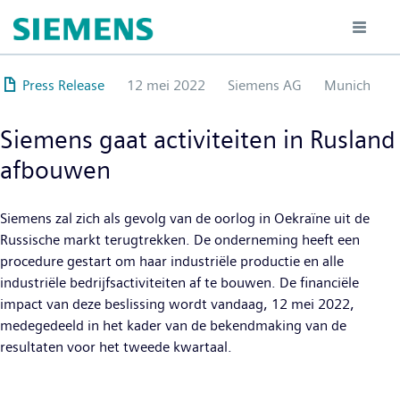
Overslaan
en
naar
de
Press Release
12 mei 2022
Siemens AG
Munich
inhoud
gaan
Siemens gaat activiteiten in Rusland
afbouwen
Siemens zal zich als gevolg van de oorlog in Oekraïne uit de
Russische markt terugtrekken. De onderneming heeft een
procedure gestart om haar industriële productie en alle
industriële bedrijfsactiviteiten af te bouwen. De financiële
impact van deze beslissing wordt vandaag, 12 mei 2022,
medegedeeld in het kader van de bekendmaking van de
resultaten voor het tweede kwartaal.