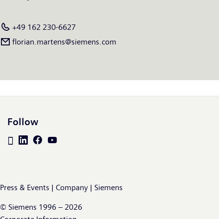
afgesloten op 30 september 2020, genereerde de Siemens-
groep een omzet van € 57,1 miljard en een nettowinst van €
+49 162 230-6627
4,2 miljard. Vanaf 30 september 2020 had de onderneming
florian.martens@siemens.com
wereldwijd zo’n 293.000 medewerkers in dienst. Meer
informatie is beschikbaar op het Internet op
www.siemens.com
.
Follow
Press & Events | Company | Siemens
© Siemens 1996 – 2026