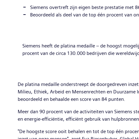
Siemens overtreft zijn eigen beste prestatie met 
Beoordeeld als deel van de top één procent van o
Siemens heeft de platina medaille – de hoogst mogeli
procent van de circa 130.000 bedrijven die wereldwij
De platina medaille onderstreept de doorgedreven inzet
Milieu, Ethiek, Arbeid en Mensenrechten en Duurzame 
beoordeeld en behaalde een score van 84 punten.
Meer dan 90 procent van de activiteiten van Siemens ste
en energie-efficiëntie, efficiënt gebruik van hulpbronne
"De hoogste score ooit behalen en tot de top één procen
inzet van onze mensen", zegt Eva Riesenhuber, Global H