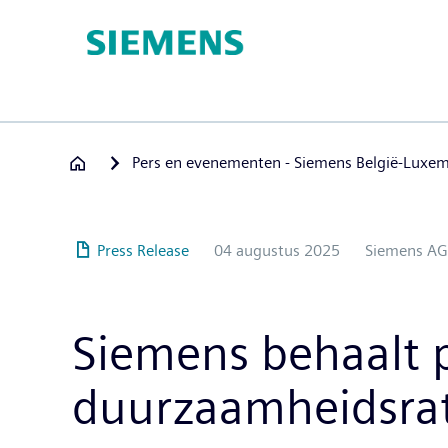
Overslaan
en
naar
de
inhoud
gaan
Pers en evenementen - Siemens België-Luxe
Press Release
04 augustus 2025
Siemens AG
Siemens behaalt p
duurzaamheidsrat