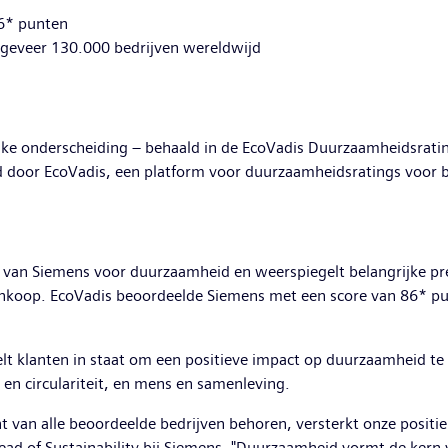
86* punten
ngeveer 130.000 bedrijven wereldwijd
jke onderscheiding – behaald in de EcoVadis Duurzaamheidsrating
d door EcoVadis, een platform voor duurzaamheidsratings voor be
 van Siemens voor duurzaamheid en weerspiegelt belangrijke pre
Inkoop. EcoVadis beoordeelde Siemens met een score van 86* pu
lt klanten in staat om een positieve impact op duurzaamheid te 
n en circulariteit, en mens en samenleving.
t van alle beoordeelde bedrijven behoren, versterkt onze positi
ead of Sustainability bij Siemens. "Duurzaamheid vormt de kern 