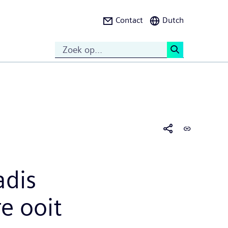
Contact
Dutch
Search
<
adis
e ooit