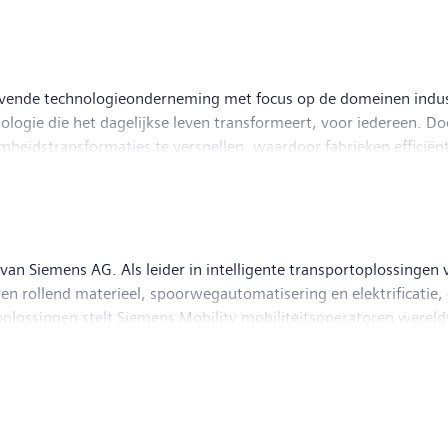
vende technologieonderneming met focus op de domeinen industr
logie die het dagelijkse leven transformeert, voor iedereen. Doo
mheidstransformaties te versnellen, waardoor fabrieken efficiën
cipatie in de beursgenoteerde onderneming Siemens Healthineer
n realiseert in de gezondheidszorg. Voor iedereen. Overal. Duu
75,9 miljard en een nettowinst van € 9,0 miljard. Op 30 sept
tte activiteiten. Meer informatie is beschikbaar op het Intern
f van Siemens AG. Als leider in intelligente transportoplossinge
ren rollend materieel, spoorwegautomatisering en elektrificatie,
plossingen stelt Siemens Mobility mobiliteitsoperatoren wereldwi
evenscyclus, de passagierservaring te verbeteren en de beschikb
ity een omzet van €10,5 miljard en had het wereldwijd ongevee