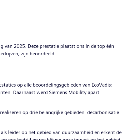
 van 2025. Deze prestatie plaatst ons in de top één
drijven, zijn beoordeeld.
staties op alle beoordelingsgebieden van EcoVadis:
nten. Daarnaast werd Siemens Mobility apart
realiseren op drie belangrijke gebieden: decarbonisatie
e als leider op het gebied van duurzaamheid en erkent de
van ons bedrijf en we blijven onze impact op het gebied