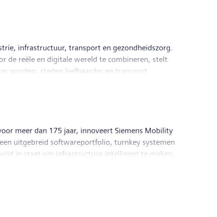
ie, infrastructuur, transport en gezondheidszorg.
r de reële en digitale wereld te combineren, stelt
ter worden, steden leefbaarder en transport
s, een wereldwijd toonaangevende leverancier van
rzaam. In boekjaar 2024, afgesloten op 30 september
ember 2024 had de onderneming wereldwijd ongeveer
et via www.siemens.com.
n voor meer dan 175 jaar, innoveert Siemens Mobility
 een uitgebreid softwareportfolio, turnkey systemen
jd in staat om infrastructuur intelligent te maken,
aarheid te garanderen. In het fiscale jaar 2023, dat
r 39.800 mensen in dienst. Meer informatie is