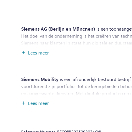
Siemens AG (Berlijn en München)
is een toonaange
Het doel van de onderneming is het creëren van techno
Siemens haar klanten in staat hun digitale en duurzaa
duurzamer. Siemens heeft ook een meerderheidsparti
Lees meer
medische technologie die baanbrekende ontwikkelinge
2024, genereerde de Siemens-groep een omzet van € 
312.000 medewerkers in dienst op basis van voortgeze
Siemens Mobility
is een afzonderlijk bestuurd bedrij
voortdurend zijn portfolio. Tot de kerngebieden beho
en aanverwante diensten. Met digitale producten en o
de waarde duurzaam te verhogen gedurende de gehele l
Lees meer
eindigde op 30 september 2023, boekte Siemens Mobil
beschikbaar op: www.siemens.com/mobility.
Reference Number:
BECOPR20250930346NL