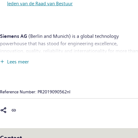
leden van de Raad van Bestuur
Siemens AG
(Berlin and Munich) is a global technology
powerhouse that has stood for engineering excellence,
innovation, quality, reliability and internationality for more than
170 years. The company is active around the globe, focusing on
Lees meer
the areas of electrification, automation and digitalization. One
of the largest producers of energy-efficient, resource-saving
technologies, Siemens is a leading supplier of efficient power
generation and power transmission solutions and a pioneer in
Reference Number:
PR2019090562nl
infrastructure solutions as well as automation, drive and
software solutions for industry. With its publicly listed
subsidiary Siemens Healthineers AG, the company is also a
leading provider of medical imaging equipment – such as
computed tomography and magnetic resonance imaging
systems – and a leader in laboratory diagnostics as well as