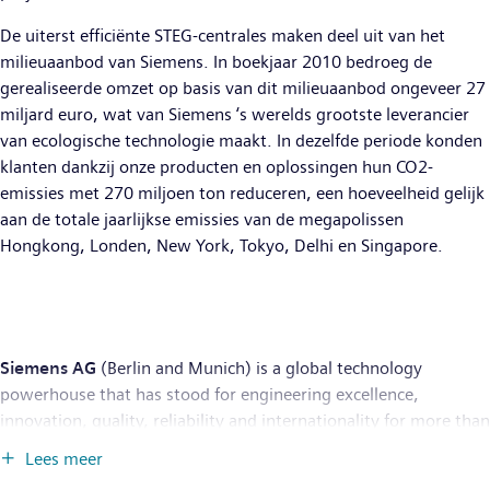
De uiterst efficiënte STEG-centrales maken deel uit van het
milieuaanbod van Siemens. In boekjaar 2010 bedroeg de
gerealiseerde omzet op basis van dit milieuaanbod ongeveer 27
miljard euro, wat van Siemens ‘s werelds grootste leverancier
van ecologische technologie maakt. In dezelfde periode konden
klanten dankzij onze producten en oplossingen hun CO2-
emissies met 270 miljoen ton reduceren, een hoeveelheid gelijk
aan de totale jaarlijkse emissies van de megapolissen
Hongkong, Londen, New York, Tokyo, Delhi en Singapore.
Siemens AG
(Berlin and Munich) is a global technology
powerhouse that has stood for engineering excellence,
innovation, quality, reliability and internationality for more than
170 years. The company is active around the globe, focusing on
Lees meer
the areas of electrification, automation and digitalization. One