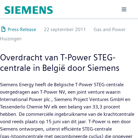
Overslaan
en
naar
de
Press Release
22 september 2011
Gas and Power
inhoud
Huizingen
gaan
Overdracht van T-Power STEG-
centrale in België door Siemens
Siemens Energy heeft de Belgische T-Power STEG-centrale
overgedragen aan T-Power NV, een joint venture waarin
International Power plc., Siemens Project Ventures GmbH en
Tessenderlo Chemie NV elk een belang van 33,3 procent
hebben. De commerciële ingebruikname van de krachtcentrale
vond reeds plaats op 15 juni van dit jaar. T-Power is een door
Siemens ontworpen, uiterst efficiënte STEG-centrale
(gas-/stoomcentrale met gecombineerde cyclus) die ongeveer