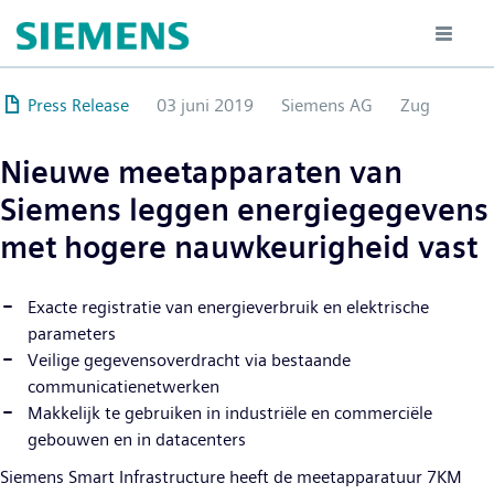
Overslaan
en
naar
de
Press Release
03 juni 2019
Siemens AG
Zug
inhoud
gaan
Nieuwe meetapparaten van
Siemens leggen energiegegevens
met hogere nauwkeurigheid vast
Exacte registratie van energieverbruik en elektrische
parameters
Veilige gegevensoverdracht via bestaande
communicatienetwerken
Makkelijk te gebruiken in industriële en commerciële
gebouwen en in datacenters
Siemens Smart Infrastructure heeft de meetapparatuur 7KM