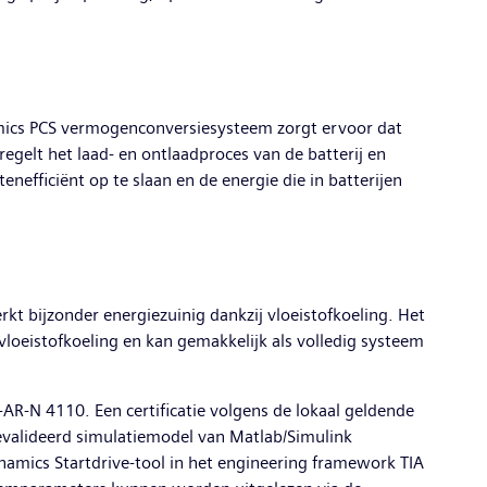
mics PCS vermogenconversiesysteem zorgt ervoor dat
egelt het laad- en ontlaadproces van de batterij en
nefficiënt op te slaan en de energie die in batterijen
t bijzonder energiezuinig dankzij vloeistofkoeling. Het
oeistofkoeling en kan gemakkelijk als volledig systeem
AR-N 4110. Een certificatie volgens de lokaal geldende
evalideerd simulatiemodel van Matlab/Simulink
inamics Startdrive-tool in het engineering framework TIA