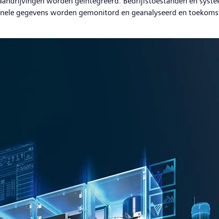
 aandrijvingen worden geïntegreerd. Bedrijfstoestanden en sys
ationele gegevens worden gemonitord en geanalyseerd en toek