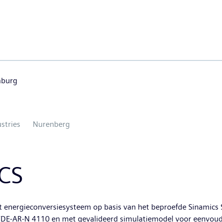
mburg
ustries
Nurenberg
PCS
t energieconversiesysteem op basis van het beproefde Sinamics
DE-AR-N 4110 en met gevalideerd simulatiemodel voor eenvoudige