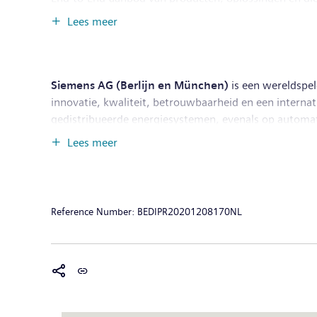
van elke industrietak, ondersteunt DI's unieke portfolio
Lees meer
verder uit met innovaties om de meest geavanceerde, 
Nürnberg, Duitsland, en heeft wereldwijd zo’n 76.00
Siemens AG (Berlijn en München)
is een wereldspel
innovatie, kwaliteit, betrouwbaarheid en een interna
gedistribueerde energiesystemen, evenals op automatis
elkaar, ten voordele van klanten en de maatschappij i
Lees meer
spoor- en wegvervoer, geeft Siemens mee vorm aan de
onderneming Siemens Healthineers, is Siemens ook ee
behoudt Siemens een minderheidsparticipatie in Sieme
september 2020 tevens beursgenoteerd. In boekjaar 
Reference Number:
BEDIPR20201208170NL
nettowinst van € 5,6 miljard. Vanaf 30 september 20
Meer informatie is beschikbaar op het Internet op 