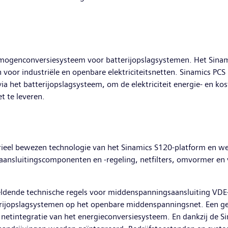
mogenconversiesysteem voor batterijopslagsystemen. Het Sina
oor industriële en openbare elektriciteitsnetten. Sinamics PCS r
a het batterijopslagsysteem, om de elektriciteit energie- en koste
t te leveren.
ieel bewezen technologie van het Sinamics S120-platform en werk
nsluitingscomponenten en -regeling, netfilters, omvormer en vl
geldende technische regels voor middenspanningsaansluiting VDE-
tterijopslagsystemen op het openbare middenspanningsnet. Een g
 netintegratie van het energieconversiesysteem. En dankzij de S