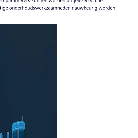
teemparameters kunnen worden uitgelezen via de
omstige onderhoudswerkzaamheden nauwkeurig worden