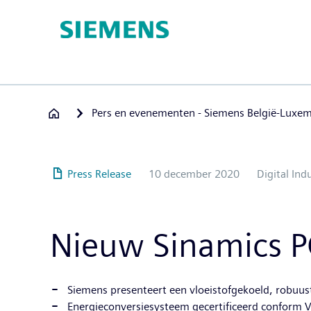
Overslaan
en
naar
de
inhoud
gaan
Pers en evenementen - Siemens België-Luxe
Press Release
10 december 2020
Digital Ind
Nieuw Sinamics 
Siemens presenteert een vloeistofgekoeld, robuus
Energieconversiesysteem gecertificeerd conform V