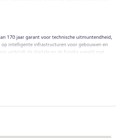
liteitsniveaus. DI breidt zijn portfolio voortdurend
dustries heeft zijn internationale hoofdkantoor in
dan 170 jaar garant voor technische uitmuntendheid,
 op intelligente infrastructuren voor gebouwen en
ns verbindt de digitale en de fysieke wereld met
cier van intelligente mobiliteitsoplossingen voor
eerderheidsparticipatie in de beursgenoteerde
ogie en digitale gezondheidszorgdiensten. Hiernaast
smissie en -productie; de onderneming is sinds 28
groep een omzet van € 58,5 miljard en een
en, wereldwijd zo’n 295.000 medewerkers in dienst.