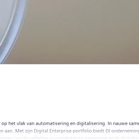
er op het vlak van automatisering en digitalisering. In nauwe sa
eën aan. Met zijn Digital Enterprise-portfolio biedt DI ondern
sten om de volledige waardeketen te integreren en te digitalis