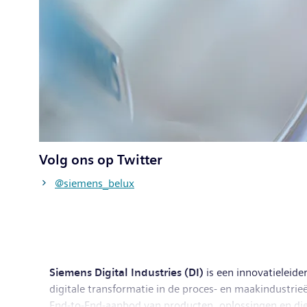
Volg ons op Twitter
@siemens_belux
Siemens Digital Industries (DI)
is een innovatieleid
digitale transformatie in de proces- en maakindustri
End-to-End-aanbod van producten, oplossingen en dien