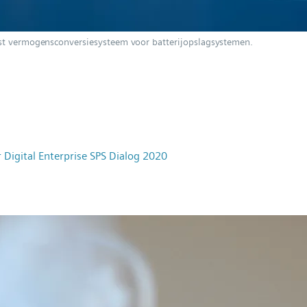
ust vermogensconversiesysteem voor batterijopslagsystemen.
 Digital Enterprise SPS Dialog 2020