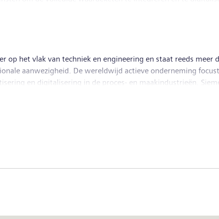
 klanten bij het realiseren van hogere productiviteits- en flexibi
toekomstgerichte technologieën te integreren. Siemens Digital In
0 medewerkers in dienst.
er op het vlak van techniek en engineering en staat reeds meer 
tionale aanwezigheid. De wereldwijd actieve onderneming focust
ering en digitalisering in de proces- en maakindustrieën. Sieme
n haar geheel. Met Siemens Mobility, een toonaangevende leveran
 wereldmarkt voor passagiers- en vrachtdiensten. Dankzij de m
n wereldwijd toonaangevende leverancier van medische technol
ns Energy, een wereldleider op het gebied van elektriciteitstran
2019, afgesloten op 30 september 2019, genereerde de Siemens-
19 had de onderneming, op basis van de voortgezette activiteit
www.siemens.com.