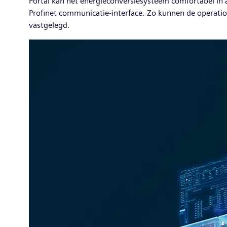
Portal kan het energieconversiesysteem comfortabel in
Profinet communicatie-interface. Zo kunnen de oper
vastgelegd.