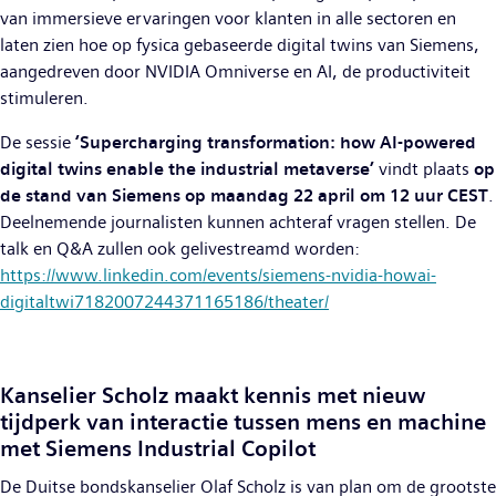
van immersieve ervaringen voor klanten in alle sectoren en
laten zien hoe op fysica gebaseerde digital twins van Siemens,
aangedreven door NVIDIA Omniverse en AI, de productiviteit
stimuleren.
De sessie
‘Supercharging transformation: how AI-powered
digital twins enable the industrial metaverse’
vindt plaats
op
de stand van Siemens op maandag 22 april om 12 uur CEST
.
Deelnemende journalisten kunnen achteraf vragen stellen. De
talk en Q&A zullen ook gelivestreamd worden:
https://www.linkedin.com/events/siemens-nvidia-howai-
digitaltwi7182007244371165186/theater/
Kanselier Scholz maakt kennis met nieuw
tijdperk van interactie tussen mens en machine
met Siemens Industrial Copilot
De Duitse bondskanselier Olaf Scholz is van plan om de grootste