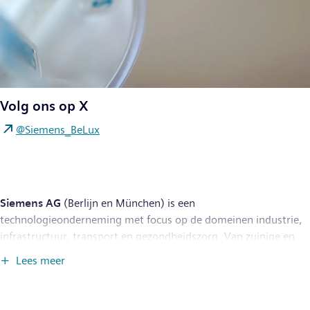
Volg ons op X
@Siemens_BeLux
Siemens AG
(Berlijn en München) is een
technologieonderneming met focus op de domeinen industrie,
infrastructuur, transport en gezondheidszorg. Van zuinige en
ecologische fabrieken, veerkrachtige toeleveringsketens en
Lees meer
slimmere gebouwen en stroomnetten tot groenere en
comfortabelere vervoersoplossingen en geavanceerde
gezondheidszorg, ontwikkelt de onderneming doelgerichte