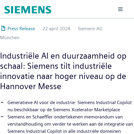
Overslaan
en
naar
de
Press Release
22 april 2024
Siemens AG
inhoud
München
gaan
Industriële AI en duurzaamheid op
schaal: Siemens tilt industriële
innovatie naar hoger niveau op de
Hannover Messe
Generatieve AI voor de industrie: Siemens Industrial Copilot
nu beschikbaar op de Siemens Xcelerator Marketplace
Siemens en Schaeffler ondertekenen memorandum van
verstandhouding om verder te werken aan de integratie van
Siemens Industrial Copilot in alle industriële domeinen