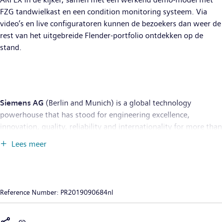
FZG tandwielkast en een condition monitoring systeem. Via
video’s en live configuratoren kunnen de bezoekers dan weer de
rest van het uitgebreide Flender-portfolio ontdekken op de
stand.
Siemens AG
(Berlin and Munich) is a global technology
powerhouse that has stood for engineering excellence,
innovation, quality, reliability and internationality for more than
170 years. The company is active around the globe, focusing on
Lees meer
the areas of electrification, automation and digitalization. One
of the largest producers of energy-efficient, resource-saving
technologies, Siemens is a leading supplier of efficient power
generation and power transmission solutions and a pioneer in
Reference Number:
PR2019090684nl
infrastructure solutions as well as automation, drive and
software solutions for industry. With its publicly listed
subsidiary Siemens Healthineers AG, the company is also a