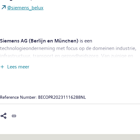
@siemens_belux
Siemens AG (Berlijn en München)
is een
technologieonderneming met focus op de domeinen industrie,
infrastructuur, transport en gezondheidszorg. Van zuinige en
ecologische fabrieken, veerkrachtige toeleveringsketens en
Lees meer
slimmere gebouwen en stroomnetten tot groenere en
comfortabelere vervoersoplossingen en geavanceerde
gezondheidszorg, ontwikkelt de onderneming doelgerichte
technologie die voor haar klanten meerwaarde creëert. Door de
Reference Number:
BECOPR20231116288NL
reële en digitale wereld te combineren, biedt Siemens haar
klanten mogelijkheden om hun bedrijfssectoren en markten te
transformeren en hen zo te helpen het dagelijkse leven van
miljarden mensen te verbeteren. Siemens heeft ook een
meerderheidsparticipatie in de beursgenoteerde onderneming
Siemens Healthineers, een wereldwijd toonaangevende