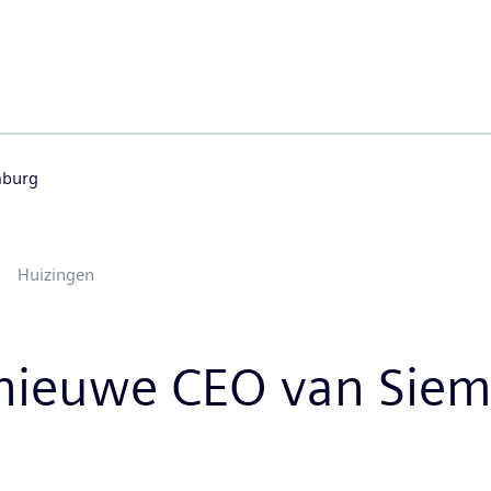
mburg
Huizingen
 nieuwe CEO van Sie