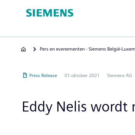
Overslaan
en
naar
de
inhoud
gaan
Pers en evenementen - Siemens België-Luxe
Press Release
01 oktober 2021
Siemens AG
Eddy Nelis wordt