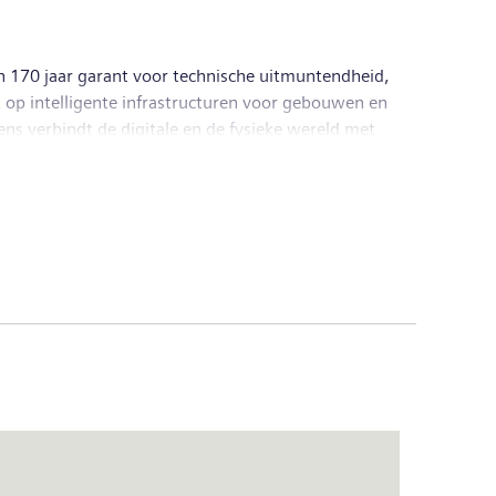
an 170 jaar garant voor technische uitmuntendheid,
 op intelligente infrastructuren voor gebouwen en
ns verbindt de digitale en de fysieke wereld met
cier van intelligente mobiliteitsoplossingen voor
eerderheidsparticipatie in de beursgenoteerde
ogie en digitale gezondheidszorgdiensten. Hiernaast
smissie en -productie; de onderneming is sinds 28
groep een omzet van € 57,1 miljard en een
dienst. Meer informatie is beschikbaar op het