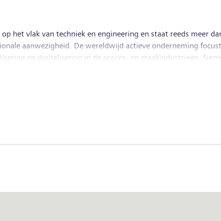
 op het vlak van techniek en engineering en staat reeds meer d
tionale aanwezigheid. De wereldwijd actieve onderneming focust
ering en digitalisering in de proces- en maakindustrieën. Sieme
n haar geheel. Met Siemens Mobility, een toonaangevende leveran
 wereldmarkt voor passagiers- en vrachtdiensten. Dankzij de m
n wereldwijd toonaangevende leverancier van medische technol
ns Energy, een wereldleider op het gebied van elektriciteitstran
2020, afgesloten op 30 september 2020, genereerde de Siemens-
20 had de onderneming wereldwijd zo’n 293.000 medewerkers in 