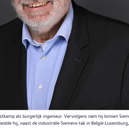
 Oostkamp als burgerlijk ingenieur. Vervolgens nam hij binnen S
eidde hij, naast de industriële Siemens-tak in België-Luxemburg,