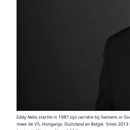
Eddy Nelis startte in 1987 zijn carrière bij Siemens in
meer de VS, Hongarije, Duitsland en België. Sinds 2013 l