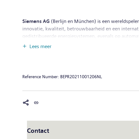
Siemens AG
(Berlijn en München) is een wereldspeler
innovatie, kwaliteit, betrouwbaarheid en een interna
gedistribueerde energiesystemen, evenals op automatis
elkaar, ten voordele van klanten en de maatschappij i
Lees meer
spoor- en wegvervoer, geeft Siemens mee vorm aan de
onderneming Siemens Healthineers, is Siemens ook ee
behoudt Siemens een minderheidsparticipatie in Sieme
september 2020 tevens beursgenoteerd. In boekjaar 
Reference Number:
BEPR20211001206NL
nettowinst van € 4,2 miljard. Vanaf 30 september 20
Internet op
www.siemens.com
.
Contact