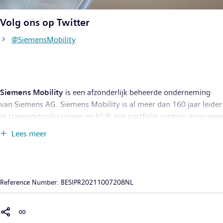
Volg ons op Twitter
@SiemensMobility
Siemens Mobility
is een afzonderlijk beheerde onderneming
van Siemens AG. Siemens Mobility is al meer dan 160 jaar leider
in transportoplossingen en blijft zijn portfolio continu innoveren
in zijn kernactiviteiten, namelijk rollend materieel,
Lees meer
spoorautomatisering en -elektrificatie, kant-en-klare systemen,
intelligente verkeerssystemen en aanverwante diensten. Door
middel van digitalisering stelt Siemens Mobility
mobiliteitsoperatoren over de hele wereld in staat
Reference Number:
BESIPR20211007208NL
infrastructuur intelligent te maken, waarde duurzaam te
verhogen over de gehele levenscyclus, de ervaringen van de
passagiers te verbeteren en beschikbaarheid te garanderen. In