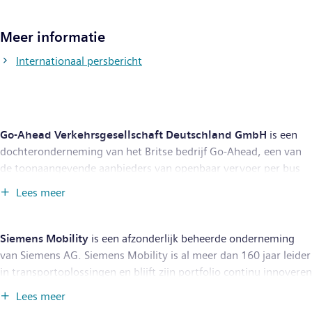
Meer informatie
Internationaal persbericht
Go-Ahead Verkehrsgesellschaft Deutschland GmbH
is een
dochteronderneming van het Britse bedrijf Go-Ahead, een van
de toonaangevende aanbieders van openbaar vervoer per bus
en trein. In het Verenigd Koninkrijk vervoert Go-Ahead
Lees meer
ongeveer 30 procent van alle treinreizigers en meer dan twee
miljoen passagiers per dag via verschillende regionale
busmaatschappijen. Duurzaamheid en veiligheid zijn centrale
Siemens Mobility
is een afzonderlijk beheerde onderneming
bedrijfswaarden die worden uitgedragen bij het werk van
van Siemens AG. Siemens Mobility is al meer dan 160 jaar leider
alledag. Dit wordt aangetoond door de Carbon Trust Triple
in transportoplossingen en blijft zijn portfolio continu innoveren
Standard voor afvalrecyclage, waterbesparing en
in zijn kernactiviteiten, namelijk rollend materieel,
Lees meer
klimaatvriendelijk engagement.
www.go-ahead-bahn.de
spoorautomatisering en -elektrificatie, kant-en-klare systemen,