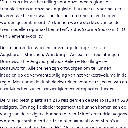
“Dit is een nieuwe bestelling voor onze twee regionale
treinplatforms in onze belangrijkste thuismarkt. Voor het eerst
leveren we treinen waar beide soorten treinstellen kunnen
worden gecombineerd. Zo kunnen we de sterktes van beide
treinmodellen optimaal benutten”, aldus Sabrina Soussan, CEO
van Siemens Mobility.
De treinen zullen worden ingezet op de trajecten Ulm –
Augsburg – München, Würzburg – Ansbach – Treuchtlingen –
Donauwörth – Augsburg alsook Aalen – Nördlingen –
Donauwörth. Alle treinen zijn ontworpen om te kunnen
inspelen op de verwachte stijging van het verkeersvolume in de
regio. Met name de dubbeldekstreinen voor de trajecten van en
naar München zullen aanzienlijk meer zitcapaciteit bieden.
De Mireo biedt plaats aan 216 reizigers en de Desiro HC aan 538
reizigers. Om nog flexibeler tegemoet te kunnen komen aan de
vraag van de reizigers, kunnen tot vier Mireo’s met drie wagons
worden gecombineerd als trein of maximaal twee Mireo’s in
combinatie met een Desiro HC. Als er nog meer capaciteit nodig