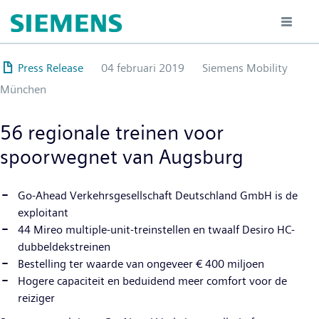
Overslaan
en
naar
de
Press Release
04 februari 2019
Siemens Mobility
inhoud
München
gaan
56 regionale treinen voor
spoorwegnet van Augsburg
Go-Ahead Verkehrsgesellschaft Deutschland GmbH is de
exploitant
44 Mireo multiple-unit-treinstellen en twaalf Desiro HC-
dubbeldekstreinen
Bestelling ter waarde van ongeveer € 400 miljoen
Hogere capaciteit en beduidend meer comfort voor de
reiziger