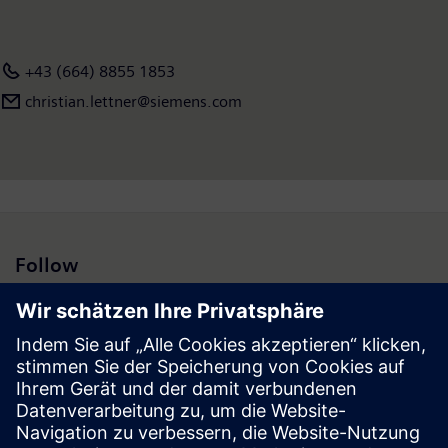
+43 (664) 8855 1853
christian.lettner@siemens.com
Follow
Presse | Unternehmen | Siemens
© Siemens 1996 – 2026