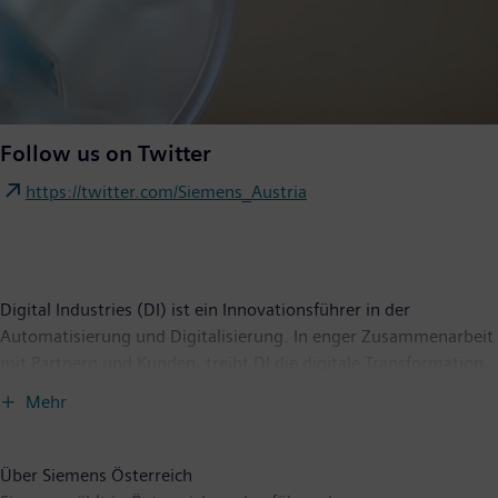
Follow us on Twitter
https://twitter.com/Siemens_Austria
Digital Industries (DI) ist ein Innovationsführer in der
Automatisierung und Digitalisierung. In enger Zusammenarbeit
mit Partnern und Kunden, treibt DI die digitale Transformation
in der Prozess- und Fertigungsindustrie voran. Mit dem Digital-
Mehr
Enterprise-Portfolio bietet Siemens Unternehmen jeder Größe
durchgängige Produkte, Lösungen und Services für die
Integration und Digitalisierung der gesamten
Über Siemens Österreich
Wertschöpfungskette. Optimiert für die spezifischen