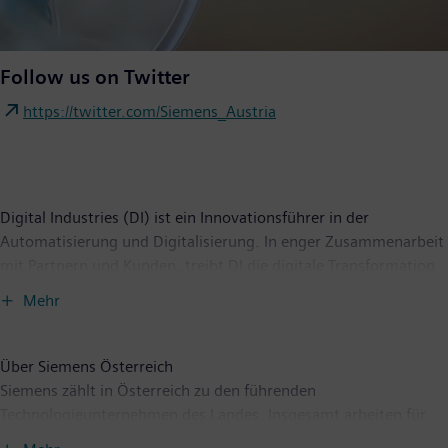
Follow us on Twitter
https://twitter.com/Siemens_Austria
Digital Industries (DI) ist ein Innovationsführer in der
Automatisierung und Digitalisierung. In enger Zusammenarbeit
mit Partnern und Kunden, treibt DI die digitale Transformation
in der Prozess- und Fertigungsindustrie voran. Mit dem Digital-
Mehr
Enterprise-Portfolio bietet Siemens Unternehmen jeder Größe
durchgängige Produkte, Lösungen und Services für die
Integration und Digitalisierung der gesamten
Über Siemens Österreich
Wertschöpfungskette. Optimiert für die spezifischen
Siemens zählt in Österreich zu den führenden
Anforderungen der jeweiligen Branchen, ermöglicht das
Technologieunternehmen des Landes. Insgesamt arbeiten für
einmalige Portfolio Kunden, ihre Produktivität und Flexibilität zu
Siemens in Österreich rund 9.000 Menschen. Der Umsatz lag im