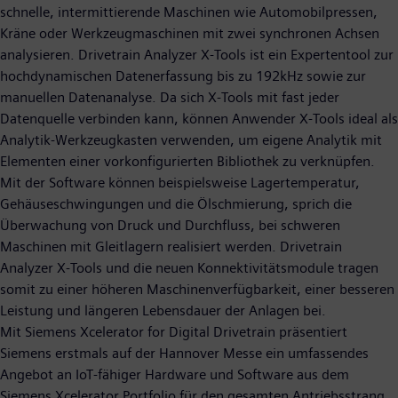
schnelle, intermittierende Maschinen wie Automobilpressen,
Kräne oder Werkzeugmaschinen mit zwei synchronen Achsen
analysieren. Drivetrain Analyzer X-Tools ist ein Expertentool zur
hochdynamischen Datenerfassung bis zu 192kHz sowie zur
manuellen Datenanalyse. Da sich X-Tools mit fast jeder
Datenquelle verbinden kann, können Anwender X-Tools ideal als
Analytik-Werkzeugkasten verwenden, um eigene Analytik mit
Elementen einer vorkonfigurierten Bibliothek zu verknüpfen.
Mit der Software können beispielsweise Lagertemperatur,
Gehäuseschwingungen und die Ölschmierung, sprich die
Überwachung von Druck und Durchfluss, bei schweren
Maschinen mit Gleitlagern realisiert werden. Drivetrain
Analyzer X-Tools und die neuen Konnektivitätsmodule tragen
somit zu einer höheren Maschinenverfügbarkeit, einer besseren
Leistung und längeren Lebensdauer der Anlagen bei.
Mit Siemens Xcelerator for Digital Drivetrain präsentiert
Siemens erstmals auf der Hannover Messe ein umfassendes
Angebot an IoT-fähiger Hardware und Software aus dem
Siemens Xcelerator Portfolio für den gesamten Antriebsstrang.