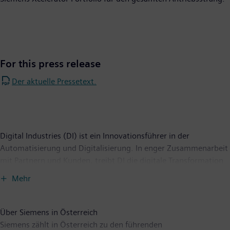
For this press release
Der aktuelle Pressetext.
Digital Industries (DI) ist ein Innovationsführer in der
Automatisierung und Digitalisierung. In enger Zusammenarbeit
mit Partnern und Kunden, treibt DI die digitale Transformation
in der Prozess- und Fertigungsindustrie voran. Mit dem Digital-
Mehr
Enterprise-Portfolio bietet Siemens Unternehmen jeder Größe
durchgängige Produkte, Lösungen und Services für die
Integration und Digitalisierung der gesamten
Über Siemens in Österreich
Wertschöpfungskette. Optimiert für die spezifischen
Siemens zählt in Österreich zu den führenden