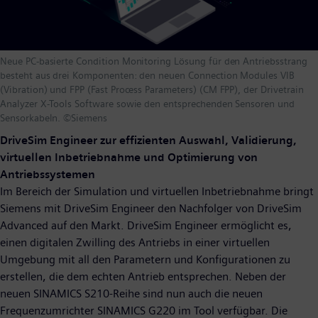
Neue PC-basierte Condition Monitoring Lösung für den Antriebsstrang
besteht aus drei Komponenten: den neuen Connection Modules VIB
(Vibration) und FPP (Fast Process Parameters) (CM FPP), der Drivetrain
Analyzer X-Tools Software sowie den entsprechenden Sensoren und
Sensorkabeln. ©Siemens
DriveSim Engineer zur effizienten Auswahl, Validierung,
virtuellen Inbetriebnahme und Optimierung von
Antriebssystemen
Im Bereich der Simulation und virtuellen Inbetriebnahme bringt
Siemens mit DriveSim Engineer den Nachfolger von DriveSim
Advanced auf den Markt. DriveSim Engineer ermöglicht es,
einen digitalen Zwilling des Antriebs in einer virtuellen
Umgebung mit all den Parametern und Konfigurationen zu
erstellen, die dem echten Antrieb entsprechen. Neben der
neuen SINAMICS S210-Reihe sind nun auch die neuen
Frequenzumrichter SINAMICS G220 im Tool verfügbar. Die