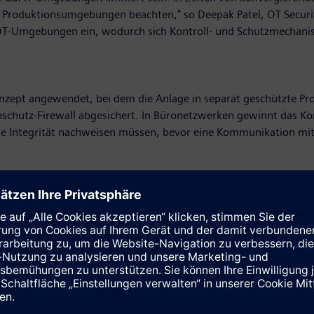
r Produktionsumgebungen beachten," so Deepak Patel, OT Securit
n OT-Umgebungen ein, wodurch sich Kontroll- und Schutzmechanis
nzept angewendet, bei dem die Anlage in separat geschützte Prod
chutz-Firewall abgesichert. In Büronetzwerken gewinnt das Kon
wie Integrität nachweisen müssen, bevor eine Kommunikation mit 