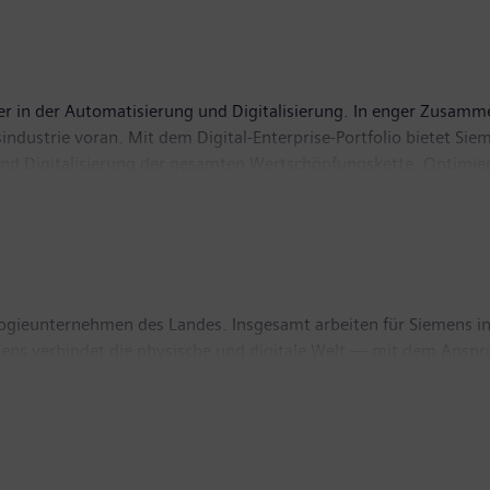
hrer in der Automatisierung und Digitalisierung. In enger Zusamm
gsindustrie voran. Mit dem Digital-Enterprise-Portfolio bietet 
und Digitalisierung der gesamten Wertschöpfungskette. Optimiert
hre Produktivität und Flexibilität zu erhöhen. DI erweitert sein
 Industries hat seinen Sitz in Nürnberg und beschäftigt weltwei
logieunternehmen des Landes. Insgesamt arbeiten für Siemens i
mens verbindet die physische und digitale Welt — mit dem Anspr
 auf die Gebiete intelligente Infrastruktur bei Gebäuden und 
ie sowie intelligente Mobilitätslösungen für den Schienen- und 
en eine große Rolle. Mit all seinen Werken, weltweit tätigen Ko
wert zur heimischen Wertschöpfung bei. Im abgelaufenen Gesch
a 5.900 davon aus Österreich – über 776 Millionen Euro. Siemen