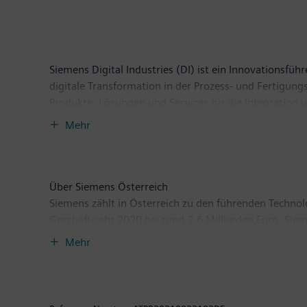
Siemens Digital Industries (DI) ist ein Innovationsfü
digitale Transformation in der Prozess- und Fertigun
Produkte, Lösungen und Services für die Integration 
Branchen, ermöglicht das einmalige Portfolio Kunden, i
Mehr
Integration von Zukunftstechnologien. Siemens Digital
Über Siemens Österreich
Siemens zählt in Österreich zu den führenden Techno
Geschäftsjahr 2020 bei rund 2.6 Milliarden Euro. Sie
zu erzielen. Das Unternehmen setzt schwerpunktmäßig
Mehr
Digitalisierung in der Prozess- und Fertigungsindustr
Software und Datenanalytik spielen in diesen Bereich
Bundesland trägt die Siemens AG Österreich nennens
Siemens Österreich bei rund 8.900 Lieferanten – etw