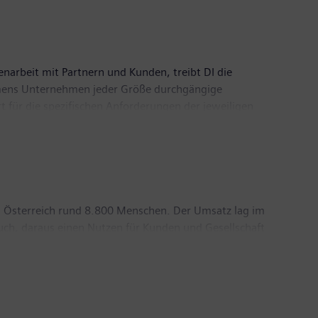
enarbeit mit Partnern und Kunden, treibt DI die
Siemens Unternehmen jeder Größe durchgängige
 für die spezifischen Anforderungen der jeweiligen
 Portfolio fortlaufend durch Innovationen und die
t rund 76.000 Mitarbeiter.
n Österreich rund 8.800 Menschen. Der Umsatz lag im
uch, daraus einen Nutzen für Kunden und Gesellschaft
dezentralen Energiesystemen, Automatisierung und
Straßenverkehr. Automatisierungstechnologien,
mpetenzzentren und regionaler Expertise in jedem
äftsjahr betrug das Fremdeinkaufsvolumen von
s Österreich hat die Geschäftsverantwortung für den