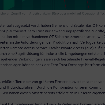
icheren Zugriff vom Arbeitsplatz im Büro oder mobil auf Operational 
ntial ausgesetzt wird, haben Siemens und Zscaler das OT-Konze
rinzip autorisiert Zero Trust nur anwendungsspezifische Zugriffe,
nation mit den vorhandenen OT-Sicherheitsmechanismen, wie Zell
iterhin die Anforderungen der Produktion nach Verfügbarkeit un
ierten Remote Access-Service Zscaler Private Access (ZPA) auf e
rch eine Zugriffslösung für industrielle Umgebungen entsteht. 
gehender Verbindungen lassen sich bestehende Firewall-Regeln r
andsanlagen können dank der Zero Trust Exchange-Plattform ein
 erklärt: “Betreiber von größeren Firmennetzwerken stehen vor 
 OT und IT durchzuführen. Durch die Kombination unserer Kommuni
d. Wir haben diesen Ansatz bereits erfolgreich in unseren eigene
 auf IT-Umgebungen limitiert sein. In Zeiten von konvergieren