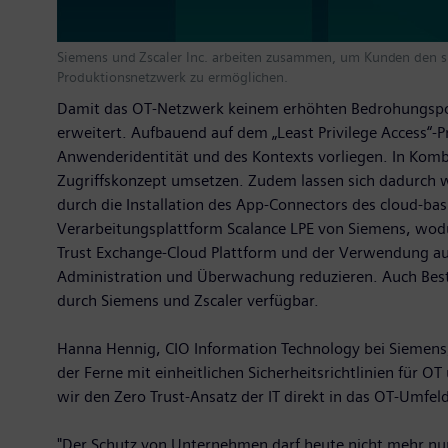
Siemens und Zscaler Inc. arbeiten zusammen, um Kunden den s
Produktionsnetzwerk zu ermöglichen.
Damit das OT-Netzwerk keinem erhöhten Bedrohungspote
erweitert. Aufbauend auf dem „Least Privilege Access“-P
Anwenderidentität und des Kontexts vorliegen. In Kombi
Zugriffskonzept umsetzen. Zudem lassen sich dadurch we
durch die Installation des App-Connectors des cloud-bas
Verarbeitungsplattform Scalance LPE von Siemens, wodu
Trust Exchange-Cloud Plattform und der Verwendung aus
Administration und Überwachung reduzieren. Auch Best
durch Siemens und Zscaler verfügbar.
Hanna Hennig, CIO Information Technology bei Siemens,
der Ferne mit einheitlichen Sicherheitsrichtlinien für
wir den Zero Trust-Ansatz der IT direkt in das OT-Umfel
"Der Schutz von Unternehmen darf heute nicht mehr nur