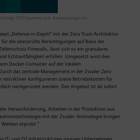
Technology (OT)-Systeme und -Anwendungen im
pt „Defense-in-Depth“ mit der Zero Trust-Architektur
 für die überprüfte Berechtigungen auf Basis der
enschutz-Firewalls, lässt sich so ein granulares
d Echtzeitfähigkeit erfüllen. Umgesetzt wird dies
inem Docker-Container auf der lokalen
Durch das zentrale Management in der Zscaler Zero
estriktiver konfigurieren sowie Betriebskosten für
fach nachgerüstet werden. Das Angebot ist ab sofort
der Herausforderung, Arbeiten in der Produktion aus
kationstechnologie mit der Zscaler-Technologie bringen
n Werken erprobt.“
den IT- und OT-Infrastrukturen müssen Unternehmen