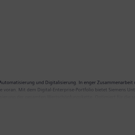
er Automatisierung und Digitalisierung. In enger Zusammenarbeit 
ie voran. Mit dem Digital-Enterprise-Portfolio bietet Siemens 
lisierung der gesamten Wertschöpfungskette. Optimiert für die 
tivität und Flexibilität zu erhöhen. DI erweitert sein Portfolio 
seinen Sitz in Nürnberg und beschäftigt weltweit rund 76.000 Mi