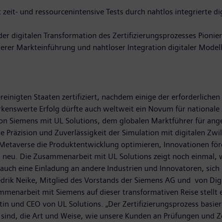
 zeit- und ressourcenintensive Tests durch nahtlos integrierte di
r digitalen Transformation des Zertifizierungsprozesses Pionier
erer Markteinführung und nahtloser Integration digitaler Model
inigten Staaten zertifiziert, nachdem einige der erforderlichen 
kenswerte Erfolg dürfte auch weltweit ein Novum für nationale Z
on Siemens mit UL Solutions, dem globalen Marktführer für ang
 Präzision und Zuverlässigkeit der Simulation mit digitalen Zwil
lle Metaverse die Produktentwicklung optimieren, Innovationen f
on neu. Die Zusammenarbeit mit UL Solutions zeigt noch einmal, 
 auch eine Einladung an andere Industrien und Innovatoren, sich m
drik Neike, Mitglied des Vorstands der Siemens AG und von Digi
mmenarbeit mit Siemens auf dieser transformativen Reise stellt 
ntin und CEO von UL Solutions. „Der Zertifizierungsprozess basier
rt sind, die Art und Weise, wie unsere Kunden an Prüfungen und 