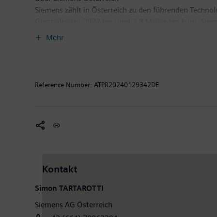
Siemens zählt in Österreich zu den führenden Techno
Geschäftsjahr 2022 bei rund 2,8 Milliarden Euro. Sie
zu erzielen. Das Unternehmen setzt schwerpunktmäßig
Mehr
Digitalisierung in der Prozess- und Fertigungsindustr
seinen Werken, weltweit tätigen Kompetenzzentren u
bei. Im abgelaufenen Geschäftsjahr betrug das Fremd
Millionen Euro. Siemens Österreich hat die Geschäft
Reference Number:
ATPR20240129342DE
finden Sie unter: www.siemens.at.
Kontakt
Simon TARTAROTTI
Siemens AG Österreich