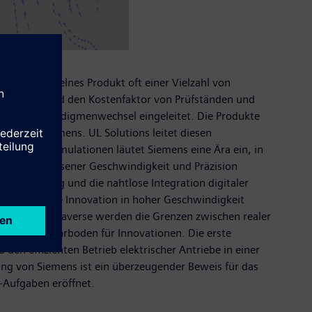
nen ein einzelnes Produkt oft einer Vielzahl von
sforderung und den Kostenfaktor von Prüfständen und
er einen Paradigmenwechsel eingeleitet. Die Produkte
ings von Siemens. UL Solutions leitet diesen
 digitaler Simulationen läutet Siemens eine Ära ein, in
h nie dagewesener Geschwindigkeit und Präzision
teinführung und die nahtlose Integration digitaler
dern auch die Innovation in hoher Geschwindigkeit
dustrielle Metaverse werden die Grenzen zwischen realer
 idealen Nährboden für Innovationen. Die erste
den effizienten Betrieb elektrischer Antriebe in einer
ng von Siemens ist ein überzeugender Beweis für das
-Aufgaben eröffnet.