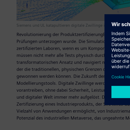
Siemens und UL katapultieren digitale Zwillinge in gültige Qua
Revolutionierung der ProduktzertifizierungBislang erford
Prüfungen unterzogen wurde. Die Simulation auf Basis d
zertifizierten Laboren, wenn es um Komponenten der Ho
müssen nicht mehr alle Tests physisch durchlaufen, der P
transformatorischen Ansatz und navigiert mit beispiellos
der die traditionellen, physischen Grenzen des Testen
gewonnen werden können. Die Zukunft der Zertifizierung
Modellierungstools. Digitale Zwillinge werden nicht nu
vorantreiben, ohne dabei Sicherheit, Leistung oder Qua
und digitaler Welt immer mehr aufgelöst. Die daraus re
Zertifizierung eines Industrieprodukts, der SINAMICS G2
Vielzahl von Anwendungen ermöglicht, von Industriemas
Potenzial des industriellen Metaverse, das ungeahnte M