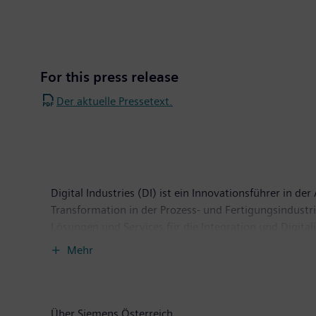
For this press release
Der aktuelle Pressetext.
Digital Industries (DI) ist ein Innovationsführer in d
Transformation in der Prozess- und Fertigungsindustr
Lösungen und Services für die Integration und Digita
ermöglicht das einmalige Portfolio Kunden, ihre Produk
Mehr
Zukunftstechnologien. Siemens Digital Industries hat 
Über Siemens Österreich