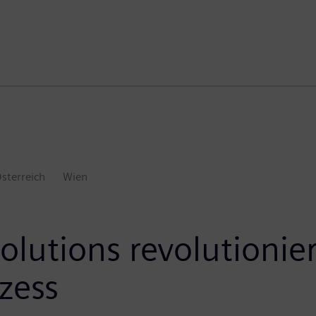
sterreich
Wien
lutions revolutionie
zess