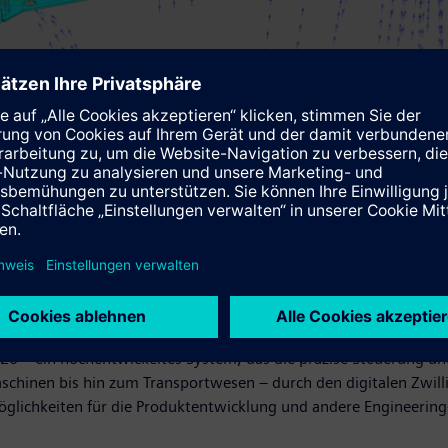
lität für die Produktzulassung.©Siemens
ert die Produktzertifizierung umfassende physische Tests, bei de
es digitalen Zwillings ist die Antwort auf die besondere Herau
chleistungselektronik geht. Siemens und UL Solutions haben hi
rozess integriert nun nahtlos die Funktionen des digitalen Zwill
er Expertise durch den Zertifizierungsprozess. Durch den Einsatz
s überwunden werden und Erkenntnisse über das Produkt mit noc
 wird geprägt sein durch geringere Kosten, eine schnellere Mark
r dazu beitragen, die Compliance-Anforderungen zu erfüllen, son
lität zu beeinträchtigen. Mit dem Vorstoß von Siemens in das in
sultierende Kombination schafft ein dynamisches Umfeld und den
20 – ein hochentwickeltes System, das die präzise Steuerung und 
chinen bis hin zum Transportwesen – durch den digitalen Zwilli
öglichkeiten für die Produktentwicklung und andere Engineering