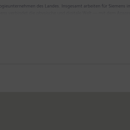
logieunternehmen des Landes. Insgesamt arbeiten für Siemens i
mens verbindet die physische und digitale Welt — mit dem Anspr
 auf die Gebiete intelligente Infrastruktur bei Gebäuden und 
ie. Automatisierungstechnologien, Software und Datenanalytik spi
nd regionaler Expertise in jedem Bundesland trägt Siemens Öst
einkaufsvolumen von Siemens Österreich bei rund 6.900 Liefera
sverantwortung für den heimischen Markt sowie für weitere 25 L