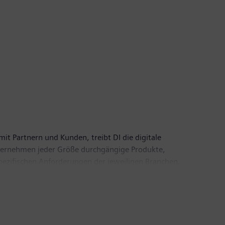
mit Partnern und Kunden, treibt DI die digitale
Unternehmen jeder Größe durchgängige Produkte,
spezifischen Anforderungen der jeweiligen Branchen,
fortlaufend durch Innovationen und die Integration von
tarbeiter.