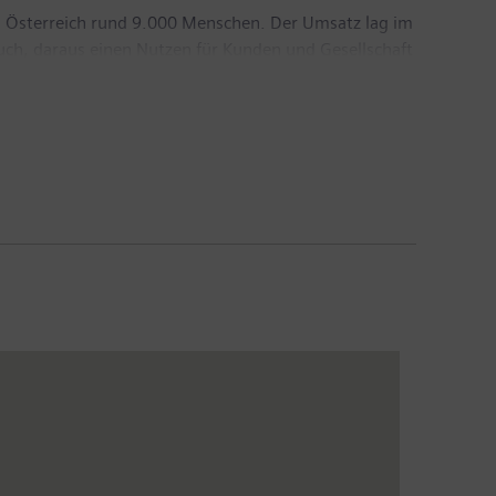
n Österreich rund 9.000 Menschen. Der Umsatz lag im
uch, daraus einen Nutzen für Kunden und Gesellschaft
dezentralen Energiesystemen, Automatisierung und
elen in diesen Bereichen eine große Rolle. Mit all
erreich nennenswert zur heimischen Wertschöpfung
nten – etwa 4.400 davon aus Österreich – über 899
änder (Lead Country Austria). Weitere Informationen