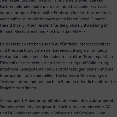
„Wir freuen uns sehr, dass wir mit Siemens einen starken
Partner gefunden haben, um das induktive Laden kraftvoll
voranzubringen. Die geballte Erfahrung beider Unternehmen
verschafft uns im Wettbewerb einen klaren Vorteil“, sagte
Harald Straky, Vice President für die globale Entwicklung im
Bereich Mechatronik und Elektronik bei MAHLE.
Beide Parteien streben zudem ausführliche Interoperabilitäts-
und Kreuztests zwischen der Ladeeinrichtung am Fahrzeug
(Sekundärspule) sowie der Ladeinfrastruktur (Primärspule) an.
Dies soll der der technischen Verbesserung und Validierung
induktiver Ladesysteme von Elektrofahrzeugen dienen und die
Interoperabilität sicherstellen. Die konkrete Umsetzung der
Tests soll unter anderem auch im Rahmen öffentlich geförderter
Projekte stattfinden.
Als Komplett-Anbieter für eMobilitäts-Ladeinfrastruktur bietet
Siemens eMobility das gesamte Spektrum an modernster AC-
und DC-Ladehardware sowie Software und Services – von