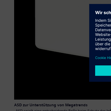
ASD zur Unterstützung von Megatrends
„ASD spielt eine entscheidende Rolle beim Schutz der Inf