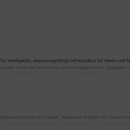
für intelligente, anpassungsfähige Infrastruktur für heute und fü
wandels durch die Verbindung von Energiesystemen, Gebäuden u
gängiges Portfolio aus einer Hand – mit Produkten, Systemen, L
rten Ökosystem hilft SI seinen Kunden im Wettbewerb erfolgreich
zum Schutz unseres Planeten. Der Hauptsitz von Siemens Smart In
 rund 70.400 Beschäftigte.
logieunternehmen des Landes. Insgesamt arbeiten für Siemens i
mens verbindet die physische und digitale Welt — mit dem Anspr