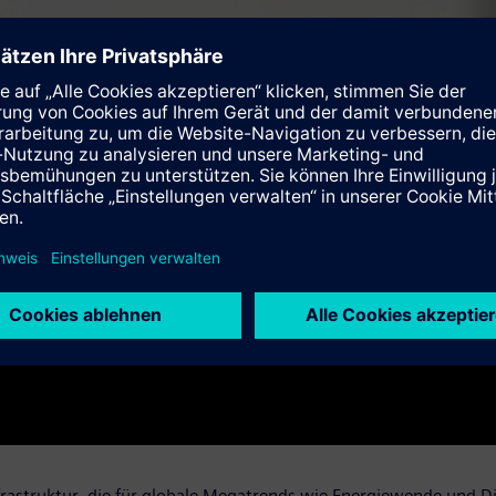
rastruktur, die für globale Megatrends wie Energiewende und Digita