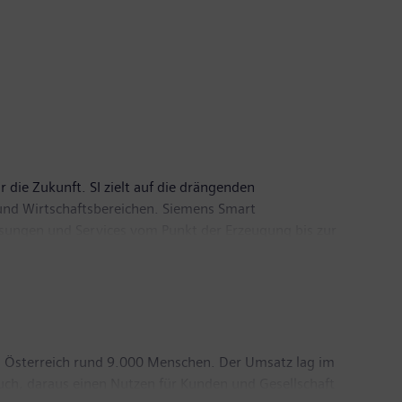
r die Zukunft. SI zielt auf die drängenden
nd Wirtschaftsbereichen. Siemens Smart
ösungen und Services vom Punkt der Erzeugung bis zur
 zu sein und der Gesellschaft, sich
frastructure befindet sich in Zug in der Schweiz.
n Österreich rund 9.000 Menschen. Der Umsatz lag im
uch, daraus einen Nutzen für Kunden und Gesellschaft