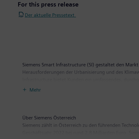
For this press release
Der aktuelle Pressetext.
Siemens Smart Infrastructure (SI) gestaltet den Markt 
Herausforderungen der Urbanisierung und des Klima
Infrastructure bietet Kunden ein umfassendes, durch
Nutzung der Energie. Mit einem zunehmend digitalisie
Mehr
weiterzuentwickeln – und leistet dabei einen Beitrag 
Zum 30. September 2021 hatte das Geschäft weltweit
Über Siemens Österreich
Siemens zählt in Österreich zu den führenden Techno
Geschäftsjahr 2022 bei rund 2,8 Milliarden Euro. Sie