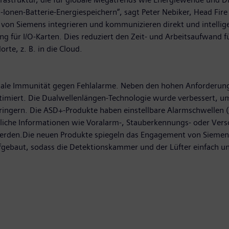
Ionen-Batterie-Energiespeichern“, sagt Peter Nebiker, Head Fire
von Siemens integrieren und kommunizieren direkt und intellige
für I/O-Karten. Dies reduziert den Zeit- und Arbeitsaufwand für 
te, z. B. in die Cloud.
male Immunität gegen Fehlalarme. Neben den hohen Anforderung
iert. Die Dualwellenlängen-Technologie wurde verbessert, um 
ringern. Die ASD+-Produkte haben einstellbare Alarmschwellen (
zliche Informationen wie Voralarm-, Stauberkennungs- oder Ve
erden.Die neuen Produkte spiegeln das Engagement von Siemens
ufgebaut, sodass die Detektionskammer und der Lüfter einfach 