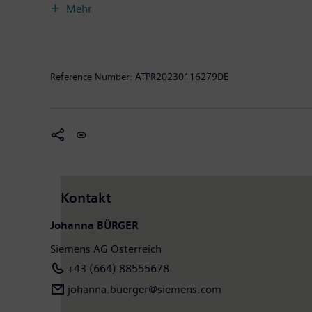
zu erzielen. Das Unternehmen setzt schwerpunktmäßig
Mehr
Digitalisierung in der Prozess- und Fertigungsindustr
seinen Werken, weltweit tätigen Kompetenzzentren u
bei. Im abgelaufenen Geschäftsjahr betrug das Fremd
Millionen Euro. Siemens Österreich hat die Geschäft
Reference Number:
ATPR20230116279DE
finden Sie unter: www.siemens.at.
Kontakt
Johanna BÜRGER
Siemens AG Österreich
+43 (664) 88555678
johanna.buerger@siemens.com