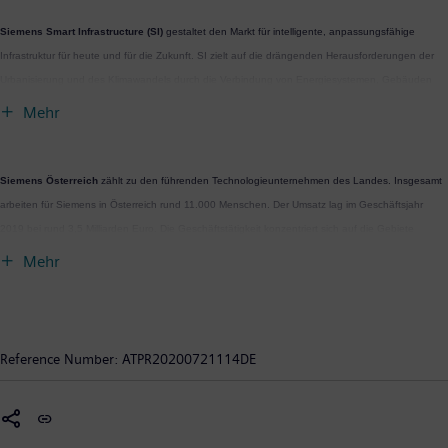
Siemens Smart Infrastructure (SI)
gestaltet den Markt für intelligente, anpassungsfähige
Infrastruktur für heute und für die Zukunft. SI zielt auf die drängenden Herausforderungen der
Urbanisierung und des Klimawandels durch die Verbindung von Energiesystemen, Gebäuden
und Wirtschaftsbereichen. Siemens Smart Infrastructure bietet Kunden ein umfassendes,
Mehr
durchgängiges Portfolio aus einer Hand – mit Produkten, Systemen, Lösungen und Services
vom Punkt der Erzeugung bis zur Nutzung der Energie. Mit einem zunehmend digitalisierten
Ökosystem hilft SI seinen Kunden im Wettbewerb erfolgreich zu sein und der Gesellschaft, sich
Siemens Österreich
zählt zu den führenden Technologieunternehmen des Landes. Insgesamt
weiterzuentwickeln – und leistet dabei einen Beitrag zum Schutz unseres Planeten: SI creates
arbeiten für Siemens in Österreich rund 11.000 Menschen. Der Umsatz lag im Geschäftsjahr
environments that care. Der Hauptsitz von Siemens Smart Infrastructure befindet sich in Zug in
2019 bei rund 3,5 Milliarden Euro. Die Geschäftstätigkeit konzentriert sich auf die Gebiete
der Schweiz. Das Unternehmen beschäftigt weltweit etwa 72.000 Mitarbeiterinnen und
Elektrifizierung, Automatisierung und Digitalisierung. Dazu gehören im Wesentlichen Systeme
Mehr
Mitarbeiter.
und Dienstleistungen für die Energieerzeugung, -übertragung und -verteilung ebenso wie
energieeffiziente Produkte und Lösungen für die Produktions-, Transport- und Gebäudetechnik
bis hin zu Technologien für hochqualitative und integrierte Gesundheitsversorgung.
Automatisierungstechnologien, Software und Datenanalytik spielen in diesen Bereichen eine
Reference Number:
ATPR20200721114DE
große Rolle. Mit seinen sechs Werken, weltweit tätigen Kompetenzzentren und regionaler
Expertise in jedem Bundesland trägt Siemens Österreich nennenswert zur heimischen
Wertschöpfung bei. Im abgelaufenen Geschäftsjahr betrug alleine das Fremdeinkaufsvolumen
von Siemens Österreich bei rund 10.400 Lieferanten – etwa 6.500 davon aus Österreich – rund