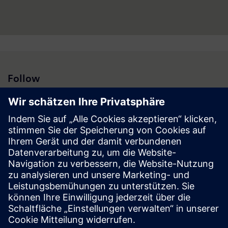
Geschäftsverantwortung für den heimischen Markt sowie für
weitere 20 Länder (Region Zentral- und Südosteuropa sowie
Israel). Weitere Informationen:
www.siemens.at
Follow
Presse | Unternehmen | Siemens
© Siemens 1996 – 2026
Impressum
Datenschutz
Cookie Richtlinien