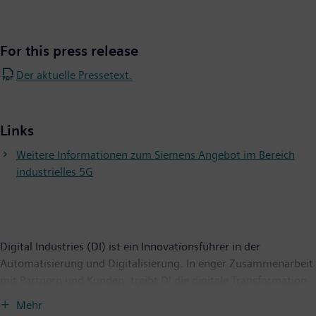
For this press release
Der aktuelle Pressetext.
Links
Weitere Informationen zum Siemens Angebot im Bereich
industrielles 5G
Digital Industries (DI) ist ein Innovationsführer in der
Automatisierung und Digitalisierung. In enger Zusammenarbeit
mit Partnern und Kunden, treibt DI die digitale Transformation
in der Prozess- und Fertigungsindustrie voran. Mit dem Digital-
Mehr
Enterprise-Portfolio bietet Siemens Unternehmen jeder Größe