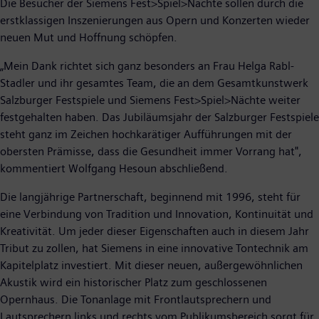
Die Besucher der Siemens Fest>Spiel>Nächte sollen durch die
erstklassigen Inszenierungen aus Opern und Konzerten wieder
neuen Mut und Hoffnung schöpfen.
„Mein Dank richtet sich ganz besonders an Frau Helga Rabl-
Stadler und ihr gesamtes Team, die an dem Gesamtkunstwerk
Salzburger Festspiele und Siemens Fest>Spiel>Nächte weiter
festgehalten haben. Das Jubiläumsjahr der Salzburger Festspiele
steht ganz im Zeichen hochkarätiger Aufführungen mit der
obersten Prämisse, dass die Gesundheit immer Vorrang hat",
kommentiert Wolfgang Hesoun abschließend.
Die langjährige Partnerschaft, beginnend mit 1996, steht für
eine Verbindung von Tradition und Innovation, Kontinuität und
Kreativität. Um jeder dieser Eigenschaften auch in diesem Jahr
Tribut zu zollen, hat Siemens in eine innovative Tontechnik am
Kapitelplatz investiert. Mit dieser neuen, außergewöhnlichen
Akustik wird ein historischer Platz zum geschlossenen
Opernhaus. Die Tonanlage mit Frontlautsprechern und
Lautsprechern links und rechts vom Publikumsbereich sorgt für