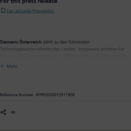
For this press release
Der aktuelle Pressetext.
Siemens Österreich
zählt zu den führenden
Technologieunternehmen des Landes. Insgesamt arbeiten für
Siemens in Österreich rund 11.000 Menschen. Der Umsatz lag
im Geschäftsjahr 2019 bei rund 3,5 Milliarden Euro. Die
Mehr
Geschäftstätigkeit konzentriert sich auf die Gebiete
Elektrifizierung, Automatisierung und Digitalisierung. Dazu
gehören im Wesentlichen Systeme und Dienstleistungen für die
Energieerzeugung, -übertragung und -verteilung ebenso wie
Reference Number:
ATPR20200729119DE
energieeffiziente Produkte und Lösungen für die Produktions-,
Transportund Gebäudetechnik bis hin zu Technologien für
hochqualitative und integrierte Gesundheitsversorgung.
Automatisierungstechnologien, Software und Datenanalytik
spielen in diesen Bereichen eine große Rolle. Mit seinen sechs