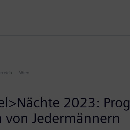
rreich
Wien
el>Nächte 2023: Pro
n von Jedermännern