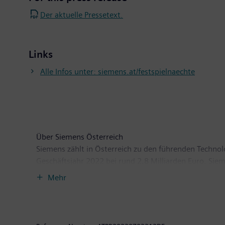
Der aktuelle Pressetext.
Links
Alle Infos unter: siemens.at/festspielnaechte
Über Siemens Österreich
Siemens zählt in Österreich zu den führenden Techno
Geschäftsjahr 2022 bei rund 2,8 Milliarden Euro. Sie
zu erzielen. Das Unternehmen setzt schwerpunktmäßig
Mehr
Digitalisierung in der Prozess- und Fertigungsindustr
seinen Werken, weltweit tätigen Kompetenzzentren u
bei. Im abgelaufenen Geschäftsjahr betrug das Fremd
Millionen Euro. Siemens Österreich hat die Geschäft