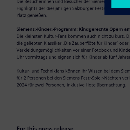
Die Besucherinnen und Besucher der Siemens>Frühstück
Highlights der diesjährigen Salzburger Festspiele. Stü
Platz genießen.
Siemens>Kinder>Programm: Kindgerechte Opern am 
Die kleinsten Kultur-Fans kommen auch nicht zu kurz:
die geliebten Klassiker „Die Zauberflöte für Kinder“ od
Verkleidungsmöglichkeiten vor einer Fotobox und Kinder
Uhr vormittags und eignen sich für Kinder ab fünf Jahre
Kultur- und Technikfans können ihr Wissen bei dem Siem
für 2 Personen bei den Siemens Fest>Spiel>Nächten ver
2024 für zwei Personen, inklusive Hotelübernachtung.
For this press release