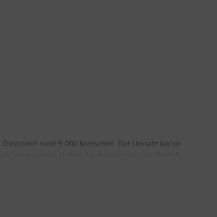
n Österreich rund 9.000 Menschen. Der Umsatz lag im
uch, daraus einen Nutzen für Kunden und Gesellschaft
dezentralen Energiesystemen, Automatisierung und
elen in diesen Bereichen eine große Rolle. Mit all
erreich nennenswert zur heimischen Wertschöpfung
nten – etwa 4.400 davon aus Österreich – über 899
änder (Lead Country Austria). Weitere Informationen