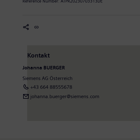
Reference Number:
ATPR20230703313DE
finden Sie unter: www.siemens.at.
Kontakt
Johanna BUERGER
Siemens AG Österreich
+43 664 88555678
johanna.buerger@siemens.com