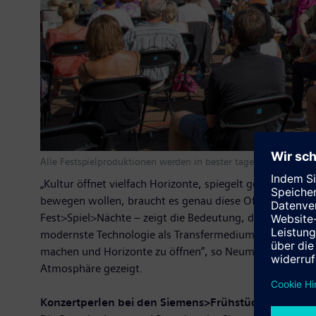
Alle Festspielproduktionen werden in bester tageslichttauglic
„Kultur öffnet vielfach Horizonte, spiegelt gesellscha
bewegen wollen, braucht es genau diese Offenheit. Uns
Fest>Spiel>Nächte – zeigt die Bedeutung, die Kunst und 
modernste Technologie als Transfermedium ein. Sie ist e
machen und Horizonte zu öffnen“, so Neumann. Alle Fes
Atmosphäre gezeigt.
Konzertperlen bei den Siemens>Frühstücks>Konzer