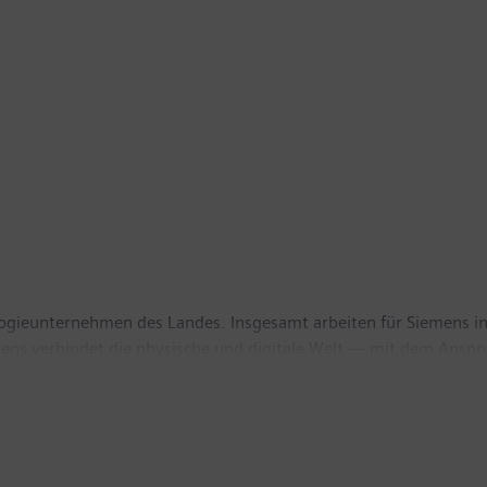
logieunternehmen des Landes. Insgesamt arbeiten für Siemens i
mens verbindet die physische und digitale Welt — mit dem Anspr
 auf die Gebiete intelligente Infrastruktur bei Gebäuden und 
ie. Automatisierungstechnologien, Software und Datenanalytik spi
nd regionaler Expertise in jedem Bundesland trägt Siemens Öst
einkaufsvolumen von Siemens Österreich bei rund 6.900 Liefera
sverantwortung für den heimischen Markt sowie für weitere 25 L