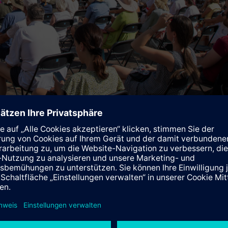
her Technik auf einer hochmodernen LED-Wand in einzigartiger Atmosphäre
ftliche Debatten wider und bietet oftmals auch Reibungsfläche f
ere jahrelange und enge Kooperation mit den Salzburger Festsp
Kultur für uns und die Gesellschaft hat“, so Patricia Neumann, C
in Hebel, um Kunst und Kultur einer breiten Öffentlichkeit währ
tspielproduktionen werden in bester tageslichttauglicher Techn
ten