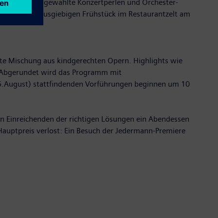
ab 10 Uhr ausgewählte Konzertperlen und Orchester-
ch bei einem ausgiebigen Frühstück im Restaurantzelt am
te Mischung aus kindgerechten Opern. Highlights wie
lt. Abgerundet wird das Programm mit
 25.August) stattfindenden Vorführungen beginnen um 10
en Einreichenden der richtigen Lösungen ein Abendessen
auptpreis verlost: Ein Besuch der Jedermann-Premiere