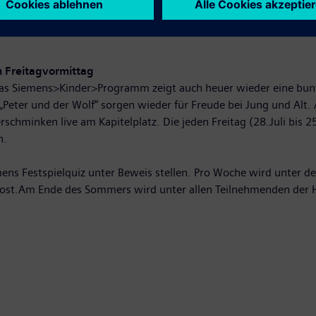
s>Konzerte erwartet von 22.Juli bis 26. August jeden Samstag 
cke von Johannes Brahms oder Gustav Mahler lassen sich gemütli
Freitagvormittag
 Das Siemens>Kinder>Programm zeigt auch heuer wieder eine bun
er „Peter und der Wolf“ sorgen wieder für Freude bei Jung und A
schminken live am Kapitelplatz. Die jeden Freitag (28.Juli bis
n.
ens Festspielquiz unter Beweis stellen. Pro Woche wird unter d
lost.Am Ende des Sommers wird unter allen Teilnehmenden der H