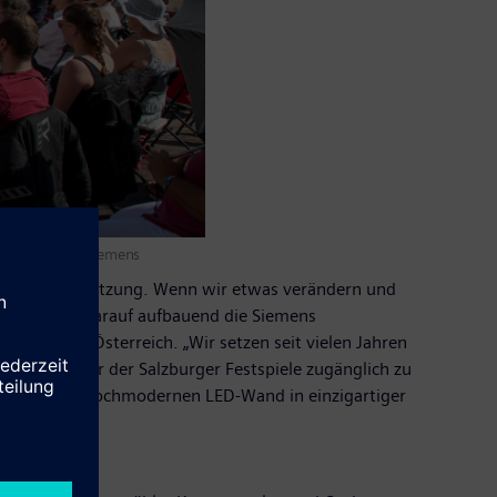
 gezeigt (c) Siemens
ür Auseinandersetzung. Wenn wir etwas verändern und
ielen – und darauf aufbauend die Siemens
EO Siemens Österreich. „Wir setzen seit vielen Jahren
end der Dauer der Salzburger Festspiele zugänglich zu
ik auf einer hochmodernen LED-Wand in einzigartiger