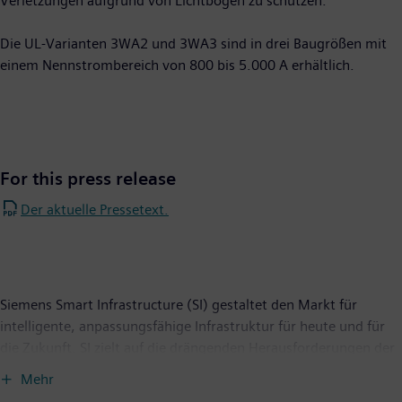
Verletzungen aufgrund von Lichtbögen zu schützen.
Die UL-Varianten 3WA2 und 3WA3 sind in drei Baugrößen mit
einem Nennstrombereich von 800 bis 5.000 A erhältlich.
For this press release
Der aktuelle Pressetext.
Siemens Smart Infrastructure (SI) gestaltet den Markt für
intelligente, anpassungsfähige Infrastruktur für heute und für
die Zukunft. SI zielt auf die drängenden Herausforderungen der
Urbanisierung und des Klimawandels durch die Verbindung von
Mehr
Energiesystemen, Gebäuden und Wirtschaftsbereichen. Siemens