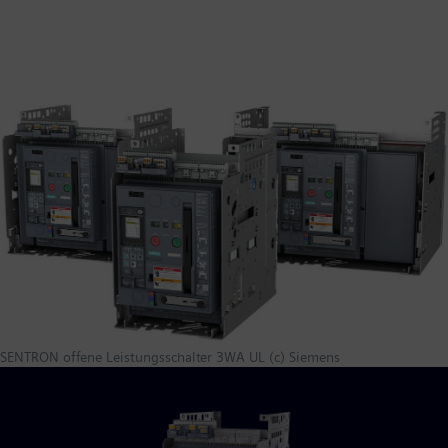
SENTRON offene Leistungsschalter 3WA UL (c) Siemens