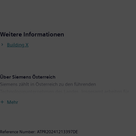
Weitere Informationen
Building X
Über Siemens Österreich
Siemens zählt in Österreich zu den führenden
Technologieunternehmen des Landes. Insgesamt arbeiten für
Siemens in Österreich rund 9.300 Menschen. Der Umsatz lag im
Mehr
Geschäftsjahr 2023 bei rund 3,2 Milliarden Euro. Siemens
verbindet die physische und digitale Welt — mit dem Anspruch,
daraus einen Nutzen für Kunden und Gesellschaft zu erzielen.
Das Unternehmen setzt schwerpunktmäßig auf die Gebiete
Reference Number:
ATPR20241213397DE
intelligente Infrastruktur bei Gebäuden und dezentralen