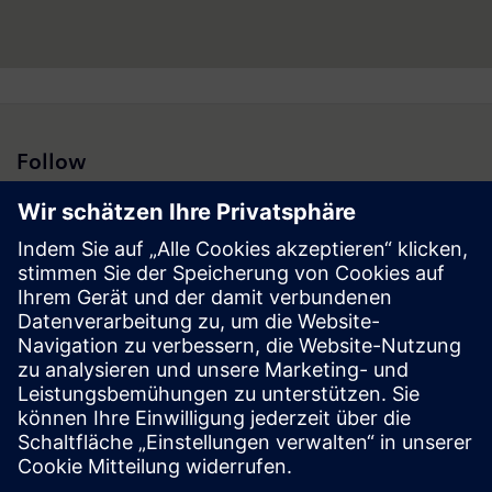
Geschäftsverantwortung für den heimischen Markt sowie für
weitere 18 Länder (Region Zentral- und Südosteuropa sowie
Israel).
Weitere Informationen:
www.siemens.at
Follow
Presse | Unternehmen | Siemens
© Siemens 1996 – 2026
Impressum
Datenschutz
Cookie Richtlinien