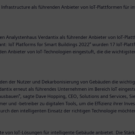
nfrastructure als führenden Anbieter von IoT-Plattformen für in
Analystenhaus Verdantix als führender Anbieter von IoT-Plattfo
t: IoT Platforms for Smart Buildings 2022" wurden 17 IoT-Plattf
den Anbieter von IoT-Technologien eingestuft, die die wichtigst
nden der Nutzer und Dekarbonisierung von Gebäuden die wichtig
dantix erneut als führendes Unternehmen im Bereich IoT eingestu
 ausbauen", sagte Dave Hopping, CEO, Solutions and Services, S
und -betreiber zu digitalen Tools, um die Effizienz ihrer Inves
urch den intelligenten Einsatz der richtigen Technologie möchte
te von IoT-Lösungen für intelligente Gebäude anbietet. Die Stä