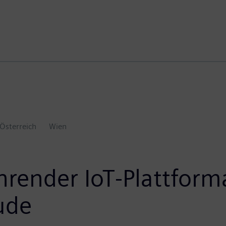
Österreich
Wien
hrender IoT-Plattform
ude