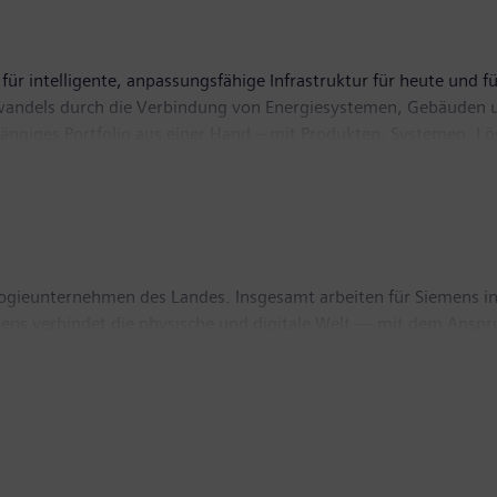
für intelligente, anpassungsfähige Infrastruktur für heute und fü
wandels durch die Verbindung von Energiesystemen, Gebäuden u
gängiges Portfolio aus einer Hand – mit Produkten, Systemen, L
rten Ökosystem hilft SI seinen Kunden im Wettbewerb erfolgreich
zum Schutz unseres Planeten. Der Hauptsitz von Siemens Smart In
 rund 70.400 Beschäftigte.
logieunternehmen des Landes. Insgesamt arbeiten für Siemens i
mens verbindet die physische und digitale Welt — mit dem Anspr
 auf die Gebiete intelligente Infrastruktur bei Gebäuden und 
ie sowie intelligente Mobilitätslösungen für den Schienen- und 
en eine große Rolle. Mit all seinen Werken, weltweit tätigen Ko
r heimischen Wertschöpfung bei. Im abgelaufenen Geschäftsja
avon aus Österreich – über 778 Millionen Euro. Siemens Österre
n Zentral- und Südosteuropa sowie Israel). Weitere Information