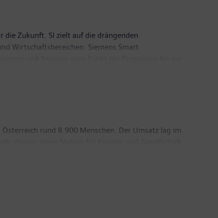
r die Zukunft. SI zielt auf die drängenden
nd Wirtschaftsbereichen. Siemens Smart
ösungen und Services vom Punkt der Erzeugung bis zur
 zu sein und der Gesellschaft, sich
frastructure befindet sich in Zug in der Schweiz.
n Österreich rund 8.900 Menschen. Der Umsatz lag im
uch, daraus einen Nutzen für Kunden und Gesellschaft
dezentralen Energiesystemen, Automatisierung und
Straßenverkehr. Automatisierungstechnologien,
mpetenzzentren und regionaler Expertise in jedem
hr betrug das Fremdeinkaufsvolumen von Siemens
ich hat die Geschäftsverantwortung für den
en finden Sie unter: www.siemens.at