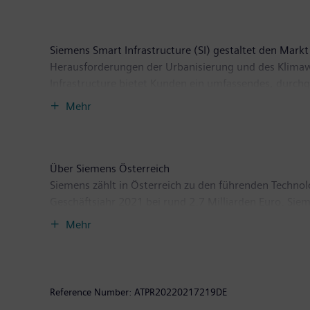
Siemens Smart Infrastructure (SI) gestaltet den Markt 
Herausforderungen der Urbanisierung und des Klima
Infrastructure bietet Kunden ein umfassendes, durch
Nutzung der Energie. Mit einem zunehmend digitalisie
Mehr
weiterzuentwickeln – und leistet dabei einen Beitrag 
Zum 30. September 2021 hatte das Geschäft weltweit
Über Siemens Österreich
Siemens zählt in Österreich zu den führenden Techno
Geschäftsjahr 2021 bei rund 2.7 Milliarden Euro. Sie
zu erzielen. Das Unternehmen setzt schwerpunktmäßig
Mehr
Digitalisierung in der Prozess- und Fertigungsindustr
Software und Datenanalytik spielen in diesen Bereich
Bundesland trägt Siemens Österreich nennenswert zu
Österreich bei rund 7.100 Lieferanten – etwa 4.400 d
Reference Number:
ATPR20220217219DE
heimischen Markt sowie für weitere 20 Länder (Regio