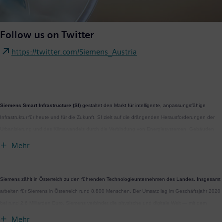
Follow us on Twitter
https://twitter.com/Siemens_Austria
Siemens Smart Infrastructure (SI)
gestaltet den Markt für intelligente, anpassungsfähige
Infrastruktur für heute und für die Zukunft. SI zielt auf die drängenden Herausforderungen der
Urbanisierung und des Klimawandels durch die Verbindung von Energiesystemen, Gebäuden
und Wirtschaftsbereichen. Siemens Smart Infrastructure bietet Kunden ein umfassendes,
Mehr
durchgängiges Portfolio aus einer Hand – mit Produkten, Systemen, Lösungen und Services
vom Punkt der Erzeugung bis zur Nutzung der Energie. Mit einem zunehmend digitalisierten
Ökosystem hilft SI seinen Kunden im Wettbewerb erfolgreich zu sein und der Gesellschaft, sich
Siemens zählt in Österreich zu den führenden Technologieunternehmen des Landes. Insgesamt
weiterzuentwickeln – und leistet dabei einen Beitrag zum Schutz unseres Planeten: SI creates
arbeiten für Siemens in Österreich rund 8.800 Menschen. Der Umsatz lag im Geschäftsjahr 2020
environments that care. Der Hauptsitz von Siemens Smart Infrastructure befindet sich in Zug in
bei rund 2.6 Milliarden Euro. Siemens verbindet die physische und digitale Welt — mit dem
der Schweiz. Zum 30.09.2020 hatte das Geschäft weltweit rund 69.600 Mitarbeiterinnen und
Anspruch, daraus einen Nutzen für Kunden und Gesellschaft zu erzielen. Das Unternehmen
Mehr