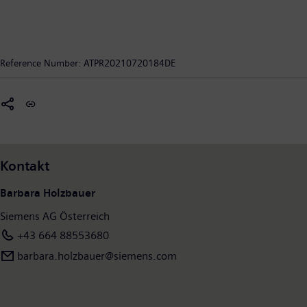
Mitarbeiter.
setzt schwerpunktmäßig auf die Gebiete intelligente Infrastruktur bei Gebäuden und dezentralen
Energiesystemen, Automatisierung und Digitalisierung in der Prozess- und Fertigungsindustrie
sowie intelligente Mobilitätslösungen für den Schienen- und Straßenverkehr.
Automatisierungstechnologien, Software und Datenanalytik spielen in diesen Bereichen eine
Reference Number:
ATPR20210720184DE
große Rolle. Mit all seinen Werken, weltweit tätigen Kompetenzzentren und regionaler Expertise
in jedem Bundesland trägt die Siemens AG Österreich nennenswert zur heimischen
Wertschöpfung bei. Im abgelaufenen Geschäftsjahr betrug das Fremdeinkaufsvolumen von
Siemens Österreich bei rund 8.900 Lieferanten – etwa 5.900 davon aus Österreich – über 776
Millionen Euro. Siemens Österreich hat die Geschäftsverantwortung für den heimischen Markt
sowie für weitere 20 Länder (Region Zentral- und Südosteuropa sowie Israel). Weitere
Kontakt
Informationen finden Sie unter:
www.siemens.at
Barbara Holzbauer
Siemens AG Österreich
+43 664 88553680
barbara.holzbauer@siemens.com